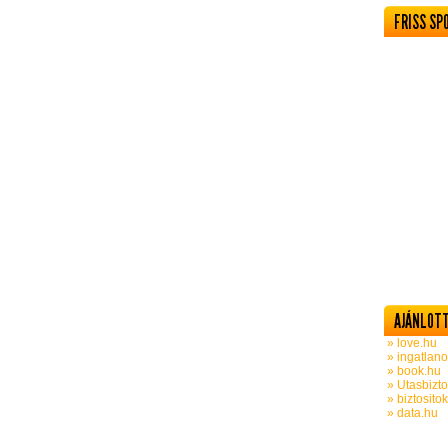
FRISS SP
AJÁNLOTT
» love.hu
» ingatlano
» book.hu
» Utasbizto
» biztosito
» data.hu