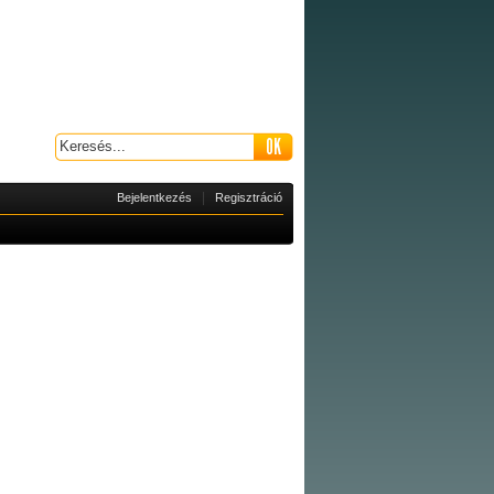
|
Bejelentkezés
Regisztráció