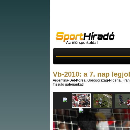
Vb-2010: a 7. nap legjo
Argentína-Dél-Korea, Görögország-Nigéria, Fran
frissülő galériánkat!