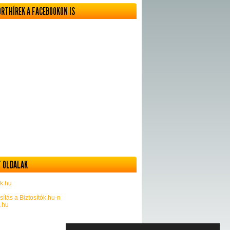
ORTHÍREK A FACEBOOKON IS
 OLDALAK
k.hu
sítás a Biztosítók.hu-n
k.hu