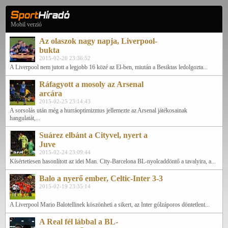
Mobil verzió
Az olaszok nagy napja, Liverpool-
bukta
2015-02-26 23:36:52
A Liverpool nem jutott a legjobb 16 közé az El-ben, miután a Besiktas ledolgozta...
Ráfagyott a mosoly az Arsenal
arcára
2015-02-25 23:14:43
A sorsolás után még a hurráoptimizmus jellemezte az Arsenal játékosainak
hangulatát,...
Suárez elbánt a Cityvel, nyert a
Juve
2015-02-24 23:09:44
Kísértetiesen hasonlított az idei Man. City-Barcelona BL-nyolcaddöntő a tavalyira, a...
Balo a nyerő ember, Celtic-Inter 3-3
2015-02-19 23:35:14
A Liverpool Mario Balotellinek köszönheti a sikert, az Inter gólzáporos döntetlent...
A Real fél lábbal a BL-