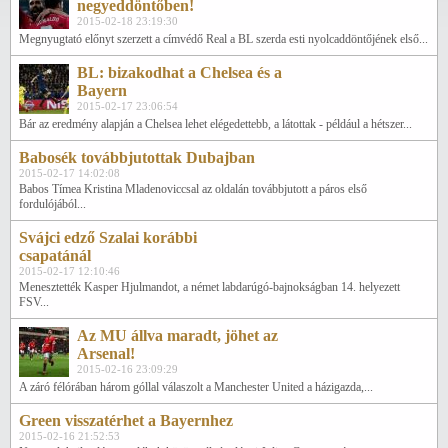
negyeddöntőben!
2015-02-18 23:19:30
Megnyugtató előnyt szerzett a címvédő Real a BL szerda esti nyolcaddöntőjének első...
BL: bizakodhat a Chelsea és a
Bayern
2015-02-17 23:06:54
Bár az eredmény alapján a Chelsea lehet elégedettebb, a látottak - például a hétszer...
Babosék továbbjutottak Dubajban
2015-02-17 14:02:08
Babos Tímea Kristina Mladenoviccsal az oldalán továbbjutott a páros első
fordulójából...
Svájci edző Szalai korábbi
csapatánál
2015-02-17 12:10:46
Menesztették Kasper Hjulmandot, a német labdarúgó-bajnokságban 14. helyezett
FSV...
Az MU állva maradt, jöhet az
Arsenal!
2015-02-16 23:09:29
A záró félórában három góllal válaszolt a Manchester United a házigazda,...
Green visszatérhet a Bayernhez
2015-02-16 21:52:53