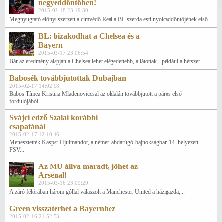
negyeddöntőben!
2015-02-18 23:19:30
Megnyugtató előnyt szerzett a címvédő Real a BL szerda esti nyolcaddöntőjének első...
BL: bizakodhat a Chelsea és a
Bayern
2015-02-17 23:06:54
Bár az eredmény alapján a Chelsea lehet elégedettebb, a látottak - például a hétszer...
Babosék továbbjutottak Dubajban
2015-02-17 14:02:08
Babos Tímea Kristina Mladenoviccsal az oldalán továbbjutott a páros első
fordulójából...
Svájci edző Szalai korábbi
csapatánál
2015-02-17 12:10:46
Menesztették Kasper Hjulmandot, a német labdarúgó-bajnokságban 14. helyezett
FSV...
Az MU állva maradt, jöhet az
Arsenal!
2015-02-16 23:09:29
A záró félórában három góllal válaszolt a Manchester United a házigazda,...
Green visszatérhet a Bayernhez
2015-02-16 21:52:53