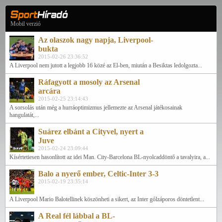
Mobil verzió
Az olaszok nagy napja, Liverpool-
bukta
2015-02-26 23:36:52
A Liverpool nem jutott a legjobb 16 közé az El-ben, miután a Besiktas ledolgozta...
Ráfagyott a mosoly az Arsenal
arcára
2015-02-25 23:14:43
A sorsolás után még a hurráoptimizmus jellemezte az Arsenal játékosainak
hangulatát,...
Suárez elbánt a Cityvel, nyert a
Juve
2015-02-24 23:09:44
Kísértetiesen hasonlított az idei Man. City-Barcelona BL-nyolcaddöntő a tavalyira, a...
Balo a nyerő ember, Celtic-Inter 3-3
2015-02-19 23:35:14
A Liverpool Mario Balotellinek köszönheti a sikert, az Inter gólzáporos döntetlent...
A Real fél lábbal a BL-