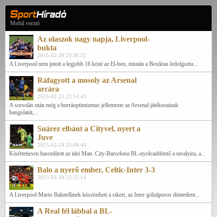
Mobil verzió
Az olaszok nagy napja, Liverpool-
bukta
2015-02-26 23:36:52
A Liverpool nem jutott a legjobb 16 közé az El-ben, miután a Besiktas ledolgozta...
Ráfagyott a mosoly az Arsenal
arcára
2015-02-25 23:14:43
A sorsolás után még a hurráoptimizmus jellemezte az Arsenal játékosainak
hangulatát,...
Suárez elbánt a Cityvel, nyert a
Juve
2015-02-24 23:09:44
Kísértetiesen hasonlított az idei Man. City-Barcelona BL-nyolcaddöntő a tavalyira, a...
Balo a nyerő ember, Celtic-Inter 3-3
2015-02-19 23:35:14
A Liverpool Mario Balotellinek köszönheti a sikert, az Inter gólzáporos döntetlent...
A Real fél lábbal a BL-