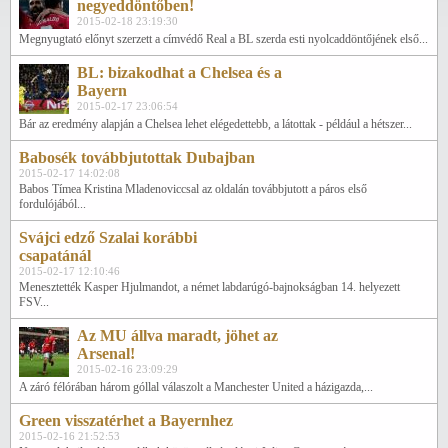
negyeddöntőben!
2015-02-18 23:19:30
Megnyugtató előnyt szerzett a címvédő Real a BL szerda esti nyolcaddöntőjének első...
BL: bizakodhat a Chelsea és a
Bayern
2015-02-17 23:06:54
Bár az eredmény alapján a Chelsea lehet elégedettebb, a látottak - például a hétszer...
Babosék továbbjutottak Dubajban
2015-02-17 14:02:08
Babos Tímea Kristina Mladenoviccsal az oldalán továbbjutott a páros első
fordulójából...
Svájci edző Szalai korábbi
csapatánál
2015-02-17 12:10:46
Menesztették Kasper Hjulmandot, a német labdarúgó-bajnokságban 14. helyezett
FSV...
Az MU állva maradt, jöhet az
Arsenal!
2015-02-16 23:09:29
A záró félórában három góllal válaszolt a Manchester United a házigazda,...
Green visszatérhet a Bayernhez
2015-02-16 21:52:53