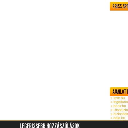
FRISS SP
AJÁNLOTT
» love.hu
» ingatlano
» book.hu
» Utasbizto
» biztosito
» data.hu
LEGFRISSEBB HOZZÁSZÓLÁSOK