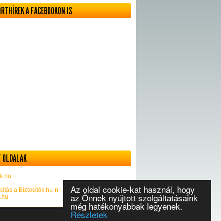
ORTHÍREK A FACEBOOKON IS
 OLDALAK
k.hu
Az oldal cookie-kat használ, hogy
sítás a Biztosítók.hu-n
az Önnek nyújtott szolgáltatásaink
k.hu
még hatékonyabbak legyenek.
Részletek