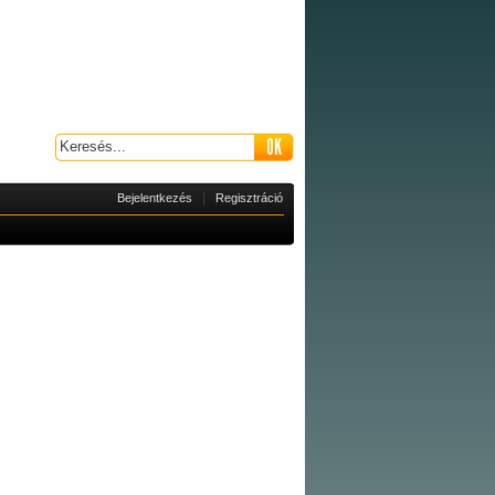
|
Bejelentkezés
Regisztráció