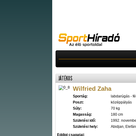
JÁTÉKOS
Wilfried Zaha
Sportág:
labdarúgás - fér
Poszt:
középpályás
Súly:
70 kg
Magasság:
180 cm
Születési idő:
1992. novembe
Születési hely:
Abidjan, Elefán
Eddigi csapatai: