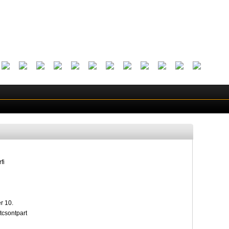
fi
r 10.
tcsontpart