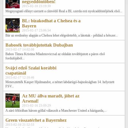
negyeddöntőben!
2015-02-18 23:19:30
Megnyugtató előnyt szerzett a címvédő Real a BL szerda esti nyolcaddöntőjének első...
BL: bizakodhat a Chelsea és a
Bayern
2015-02-17 23:06:54
Bár az eredmény alapján a Chelsea lehet elégedettebb, a látottak - például a hétszer...
Babosék továbbjutottak Dubajban
2015-02-17 14:02:08
Babos Tímea Kristina Mladenoviccsal az oldalán továbbjutott a páros első
fordulójából...
Svájci edző Szalai korábbi
csapatánál
2015-02-17 12:10:46
Menesztették Kasper Hjulmandot, a német labdarúgó-bajnokságban 14. helyezett
FSV...
Az MU állva maradt, jöhet az
Arsenal!
2015-02-16 23:09:29
A záró félórában három góllal válaszolt a Manchester United a házigazda,...
Green visszatérhet a Bayernhez
2015-02-16 21:52:53