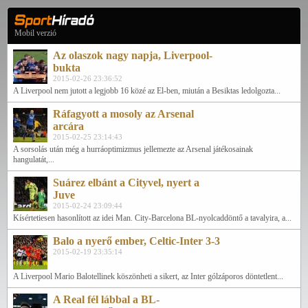
Mobil verzió
Az olaszok nagy napja, Liverpool-
bukta
2015-02-26 23:36:52
A Liverpool nem jutott a legjobb 16 közé az El-ben, miután a Besiktas ledolgozta...
Ráfagyott a mosoly az Arsenal
arcára
2015-02-25 23:14:43
A sorsolás után még a hurráoptimizmus jellemezte az Arsenal játékosainak
hangulatát,...
Suárez elbánt a Cityvel, nyert a
Juve
2015-02-24 23:09:44
Kísértetiesen hasonlított az idei Man. City-Barcelona BL-nyolcaddöntő a tavalyira, a...
Balo a nyerő ember, Celtic-Inter 3-3
2015-02-19 23:35:14
A Liverpool Mario Balotellinek köszönheti a sikert, az Inter gólzáporos döntetlent...
A Real fél lábbal a BL-