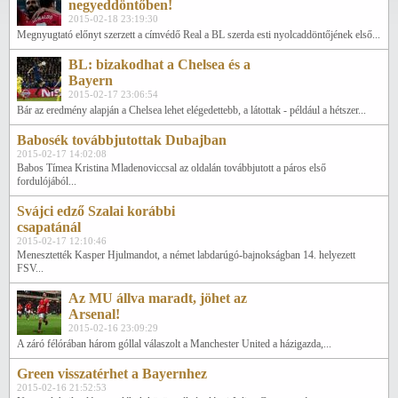
negyeddöntőben!
2015-02-18 23:19:30
Megnyugtató előnyt szerzett a címvédő Real a BL szerda esti nyolcaddöntőjének első...
BL: bizakodhat a Chelsea és a
Bayern
2015-02-17 23:06:54
Bár az eredmény alapján a Chelsea lehet elégedettebb, a látottak - például a hétszer...
Babosék továbbjutottak Dubajban
2015-02-17 14:02:08
Babos Tímea Kristina Mladenoviccsal az oldalán továbbjutott a páros első
fordulójából...
Svájci edző Szalai korábbi
csapatánál
2015-02-17 12:10:46
Menesztették Kasper Hjulmandot, a német labdarúgó-bajnokságban 14. helyezett
FSV...
Az MU állva maradt, jöhet az
Arsenal!
2015-02-16 23:09:29
A záró félórában három góllal válaszolt a Manchester United a házigazda,...
Green visszatérhet a Bayernhez
2015-02-16 21:52:53