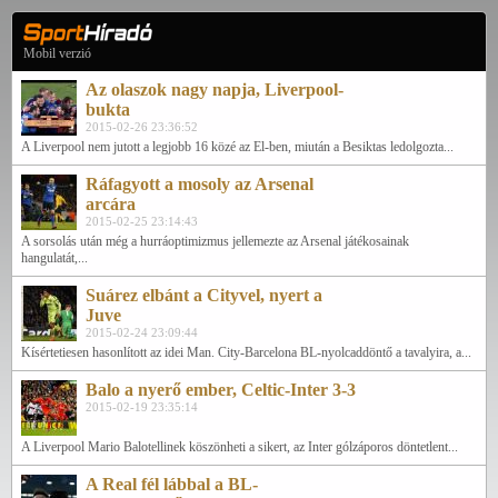
Mobil verzió
Az olaszok nagy napja, Liverpool-
bukta
2015-02-26 23:36:52
A Liverpool nem jutott a legjobb 16 közé az El-ben, miután a Besiktas ledolgozta...
Ráfagyott a mosoly az Arsenal
arcára
2015-02-25 23:14:43
A sorsolás után még a hurráoptimizmus jellemezte az Arsenal játékosainak
hangulatát,...
Suárez elbánt a Cityvel, nyert a
Juve
2015-02-24 23:09:44
Kísértetiesen hasonlított az idei Man. City-Barcelona BL-nyolcaddöntő a tavalyira, a...
Balo a nyerő ember, Celtic-Inter 3-3
2015-02-19 23:35:14
A Liverpool Mario Balotellinek köszönheti a sikert, az Inter gólzáporos döntetlent...
A Real fél lábbal a BL-