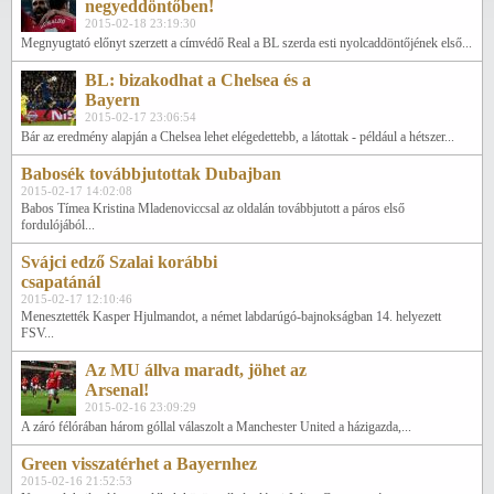
negyeddöntőben!
2015-02-18 23:19:30
Megnyugtató előnyt szerzett a címvédő Real a BL szerda esti nyolcaddöntőjének első...
BL: bizakodhat a Chelsea és a
Bayern
2015-02-17 23:06:54
Bár az eredmény alapján a Chelsea lehet elégedettebb, a látottak - például a hétszer...
Babosék továbbjutottak Dubajban
2015-02-17 14:02:08
Babos Tímea Kristina Mladenoviccsal az oldalán továbbjutott a páros első
fordulójából...
Svájci edző Szalai korábbi
csapatánál
2015-02-17 12:10:46
Menesztették Kasper Hjulmandot, a német labdarúgó-bajnokságban 14. helyezett
FSV...
Az MU állva maradt, jöhet az
Arsenal!
2015-02-16 23:09:29
A záró félórában három góllal válaszolt a Manchester United a házigazda,...
Green visszatérhet a Bayernhez
2015-02-16 21:52:53