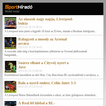
Mobil verzió
Az olaszok nagy napja, Liverpool-
bukta
2015-02-26 23:36:52
A Liverpool nem jutott a legjobb 16 közé az El-ben, miután a Besiktas ledolgozta...
Ráfagyott a mosoly az Arsenal
arcára
2015-02-25 23:14:43
A sorsolás után még a hurráoptimizmus jellemezte az Arsenal játékosainak
hangulatát,...
Suárez elbánt a Cityvel, nyert a
Juve
2015-02-24 23:09:44
Kísértetiesen hasonlított az idei Man. City-Barcelona BL-nyolcaddöntő a tavalyira, a...
Balo a nyerő ember, Celtic-Inter 3-3
2015-02-19 23:35:14
A Liverpool Mario Balotellinek köszönheti a sikert, az Inter gólzáporos döntetlent...
A Real fél lábbal a BL-