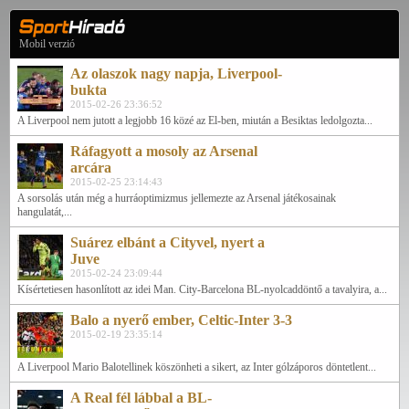
Mobil verzió
Az olaszok nagy napja, Liverpool-
bukta
2015-02-26 23:36:52
A Liverpool nem jutott a legjobb 16 közé az El-ben, miután a Besiktas ledolgozta...
Ráfagyott a mosoly az Arsenal
arcára
2015-02-25 23:14:43
A sorsolás után még a hurráoptimizmus jellemezte az Arsenal játékosainak
hangulatát,...
Suárez elbánt a Cityvel, nyert a
Juve
2015-02-24 23:09:44
Kísértetiesen hasonlított az idei Man. City-Barcelona BL-nyolcaddöntő a tavalyira, a...
Balo a nyerő ember, Celtic-Inter 3-3
2015-02-19 23:35:14
A Liverpool Mario Balotellinek köszönheti a sikert, az Inter gólzáporos döntetlent...
A Real fél lábbal a BL-