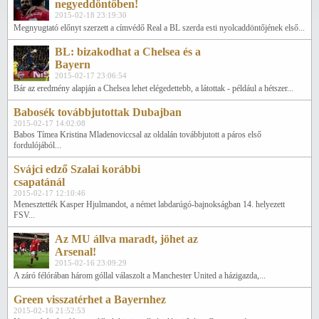
negyeddöntőben!
2015-02-18 23:19:30
Megnyugtató előnyt szerzett a címvédő Real a BL szerda esti nyolcaddöntőjének első...
BL: bizakodhat a Chelsea és a
Bayern
2015-02-17 23:06:54
Bár az eredmény alapján a Chelsea lehet elégedettebb, a látottak - például a hétszer...
Babosék továbbjutottak Dubajban
2015-02-17 14:02:08
Babos Tímea Kristina Mladenoviccsal az oldalán továbbjutott a páros első
fordulójából...
Svájci edző Szalai korábbi
csapatánál
2015-02-17 12:10:46
Menesztették Kasper Hjulmandot, a német labdarúgó-bajnokságban 14. helyezett
FSV...
Az MU állva maradt, jöhet az
Arsenal!
2015-02-16 23:09:29
A záró félórában három góllal válaszolt a Manchester United a házigazda,...
Green visszatérhet a Bayernhez
2015-02-16 21:52:53