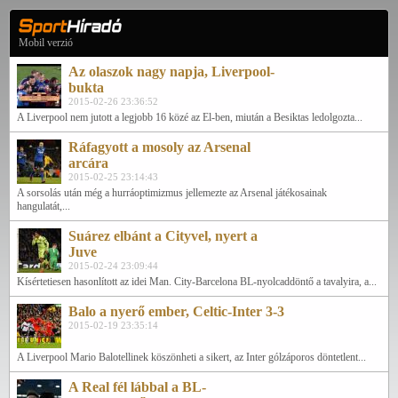
Mobil verzió
Az olaszok nagy napja, Liverpool-
bukta
2015-02-26 23:36:52
A Liverpool nem jutott a legjobb 16 közé az El-ben, miután a Besiktas ledolgozta...
Ráfagyott a mosoly az Arsenal
arcára
2015-02-25 23:14:43
A sorsolás után még a hurráoptimizmus jellemezte az Arsenal játékosainak
hangulatát,...
Suárez elbánt a Cityvel, nyert a
Juve
2015-02-24 23:09:44
Kísértetiesen hasonlított az idei Man. City-Barcelona BL-nyolcaddöntő a tavalyira, a...
Balo a nyerő ember, Celtic-Inter 3-3
2015-02-19 23:35:14
A Liverpool Mario Balotellinek köszönheti a sikert, az Inter gólzáporos döntetlent...
A Real fél lábbal a BL-