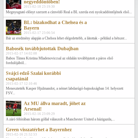
negyeddöntőben!
2015-02-18 23:19:30
Megnyugtató előnyt szerzett a címvédő Real a BL szerda esti nyolcaddöntőjének első...
BL: bizakodhat a Chelsea és a
Bayern
2015-02-17 23:06:54
Bár az eredmény alapján a Chelsea lehet elégedettebb, a látottak - például a hétszer...
Babosék továbbjutottak Dubajban
2015-02-17 14:02:08
Babos Tímea Kristina Mladenoviccsal az oldalán továbbjutott a páros első
fordulójából...
Svájci edző Szalai korábbi
csapatánál
2015-02-17 12:10:46
Menesztették Kasper Hjulmandot, a német labdarúgó-bajnokságban 14. helyezett
FSV...
Az MU állva maradt, jöhet az
Arsenal!
2015-02-16 23:09:29
A záró félórában három góllal válaszolt a Manchester United a házigazda,...
Green visszatérhet a Bayernhez
2015-02-16 21:52:53