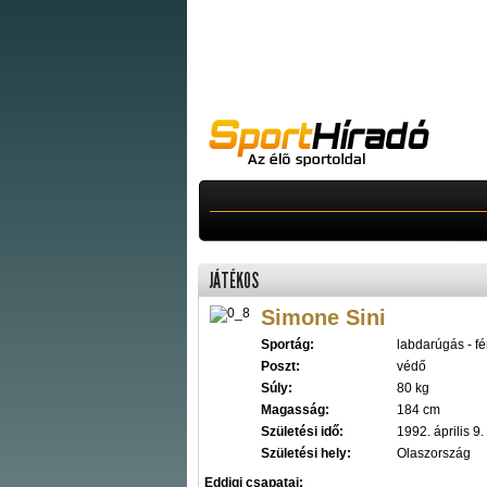
JÁTÉKOS
Simone Sini
Sportág:
labdarúgás - fér
Poszt:
védő
Súly:
80 kg
Magasság:
184 cm
Születési idő:
1992. április 9.
Születési hely:
Olaszország
Eddigi csapatai: