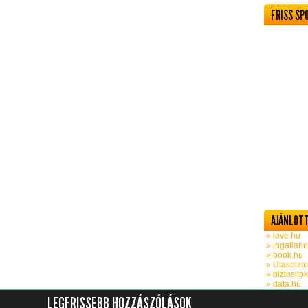
FRISS SP
AJÁNLOTT
» love.hu
» ingatlano
» book.hu
» Utasbizto
» biztosito
» data.hu
LEGFRISSEBB HOZZÁSZÓLÁSOK