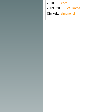
2010 -
Lecce
2009 - 2010
AS Roma
Címkék:
simone_sini