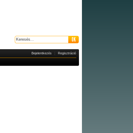
|
Bejelentkezés
Regisztráció