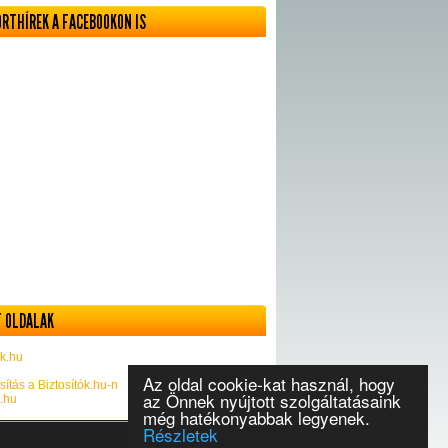
ORTHÍREK A FACEBOOKON IS
 OLDALAK
k.hu
Az oldal cookie-kat használ, hogy
sítás a Biztosítók.hu-n
az Önnek nyújtott szolgáltatásaink
k.hu
még hatékonyabbak legyenek.
Részletek