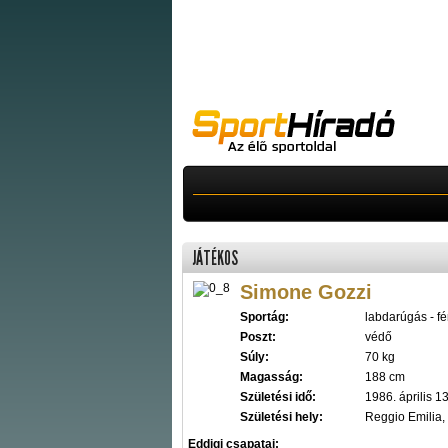
JÁTÉKOS
Simone Gozzi
Sportág:
labdarúgás - fér
Poszt:
védő
Súly:
70 kg
Magasság:
188 cm
Születési idő:
1986. április 13
Születési hely:
Reggio Emilia,
Eddigi csapatai: