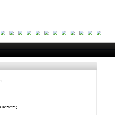
fi
.
 Olaszország