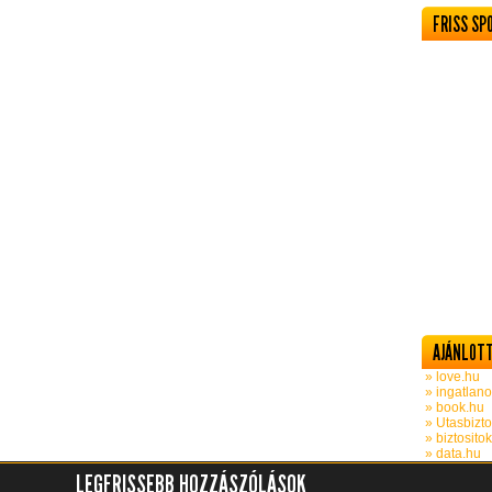
FRISS SP
AJÁNLOTT
» love.hu
» ingatlano
» book.hu
» Utasbizto
» biztosito
» data.hu
LEGFRISSEBB HOZZÁSZÓLÁSOK