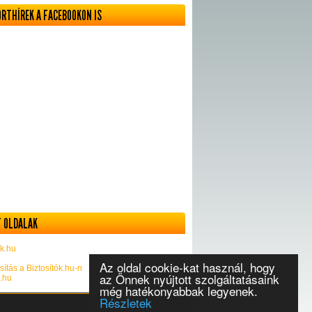
ORTHÍREK A FACEBOOKON IS
 OLDALAK
k.hu
Az oldal cookie-kat használ, hogy
sítás a Biztosítók.hu-n
az Önnek nyújtott szolgáltatásaink
k.hu
még hatékonyabbak legyenek.
Részletek