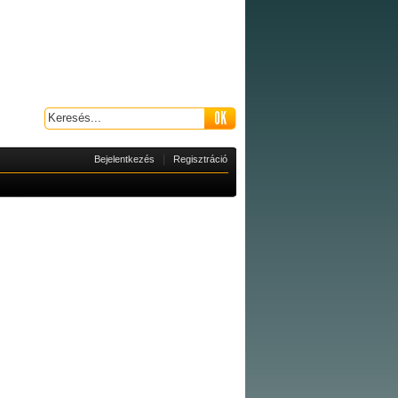
|
Bejelentkezés
Regisztráció