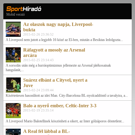
Mobil verzió
Az olaszok nagy napja, Liverpool-
bukta
2015-02-26 23:36:52
A Liverpool nem jutott a legjobb 16 közé az El-ben, miután a Besiktas ledolgozta...
Ráfagyott a mosoly az Arsenal
arcára
2015-02-25 23:14:43
A sorsolás után még a hurráoptimizmus jellemezte az Arsenal játékosainak
hangulatát,...
Suárez elbánt a Cityvel, nyert a
Juve
2015-02-24 23:09:44
Kísértetiesen hasonlított az idei Man. City-Barcelona BL-nyolcaddöntő a tavalyira, a...
Balo a nyerő ember, Celtic-Inter 3-3
2015-02-19 23:35:14
A Liverpool Mario Balotellinek köszönheti a sikert, az Inter gólzáporos döntetlent...
A Real fél lábbal a BL-