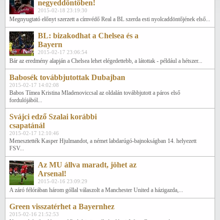
negyeddöntőben!
2015-02-18 23:19:30
Megnyugtató előnyt szerzett a címvédő Real a BL szerda esti nyolcaddöntőjének első...
BL: bizakodhat a Chelsea és a
Bayern
2015-02-17 23:06:54
Bár az eredmény alapján a Chelsea lehet elégedettebb, a látottak - például a hétszer...
Babosék továbbjutottak Dubajban
2015-02-17 14:02:08
Babos Tímea Kristina Mladenoviccsal az oldalán továbbjutott a páros első
fordulójából...
Svájci edző Szalai korábbi
csapatánál
2015-02-17 12:10:46
Menesztették Kasper Hjulmandot, a német labdarúgó-bajnokságban 14. helyezett
FSV...
Az MU állva maradt, jöhet az
Arsenal!
2015-02-16 23:09:29
A záró félórában három góllal válaszolt a Manchester United a házigazda,...
Green visszatérhet a Bayernhez
2015-02-16 21:52:53