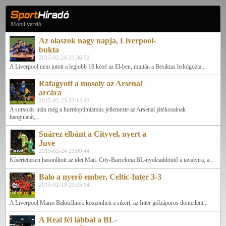
Mobil verzió
Az olaszok nagy napja, Liverpool-
bukta
2015-02-26 23:36:52
A Liverpool nem jutott a legjobb 16 közé az El-ben, miután a Besiktas ledolgozta...
Ráfagyott a mosoly az Arsenal
arcára
2015-02-25 23:14:43
A sorsolás után még a hurráoptimizmus jellemezte az Arsenal játékosainak
hangulatát,...
Suárez elbánt a Cityvel, nyert a
Juve
2015-02-24 23:09:44
Kísértetiesen hasonlított az idei Man. City-Barcelona BL-nyolcaddöntő a tavalyira, a...
Balo a nyerő ember, Celtic-Inter 3-3
2015-02-19 23:35:14
A Liverpool Mario Balotellinek köszönheti a sikert, az Inter gólzáporos döntetlent...
A Real fél lábbal a BL-