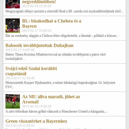
negyeddöntőben!
2015-02-18 23:19:30
Megnyugtató előnyt szerzett a címvédő Real a BL szerda esti nyolcaddöntőjének első...
BL: bizakodhat a Chelsea és a
Bayern
2015-02-17 23:06:54
Bár az eredmény alapján a Chelsea lehet elégedettebb, a látottak - például a hétszer...
Babosék továbbjutottak Dubajban
2015-02-17 14:02:08
Babos Tímea Kristina Mladenoviccsal az oldalán továbbjutott a páros első
fordulójából...
Svájci edző Szalai korábbi
csapatánál
2015-02-17 12:10:46
Menesztették Kasper Hjulmandot, a német labdarúgó-bajnokságban 14. helyezett
FSV...
Az MU állva maradt, jöhet az
Arsenal!
2015-02-16 23:09:29
A záró félórában három góllal válaszolt a Manchester United a házigazda,...
Green visszatérhet a Bayernhez
2015-02-16 21:52:53