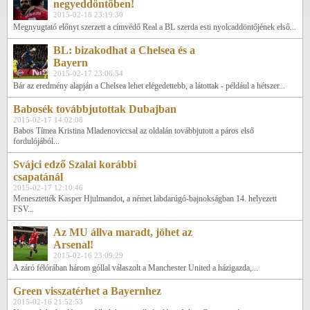
negyeddöntőben!
2015-02-18 23:19:30
Megnyugtató előnyt szerzett a címvédő Real a BL szerda esti nyolcaddöntőjének első...
BL: bizakodhat a Chelsea és a
Bayern
2015-02-17 23:06:54
Bár az eredmény alapján a Chelsea lehet elégedettebb, a látottak - például a hétszer...
Babosék továbbjutottak Dubajban
2015-02-17 14:02:08
Babos Tímea Kristina Mladenoviccsal az oldalán továbbjutott a páros első
fordulójából...
Svájci edző Szalai korábbi
csapatánál
2015-02-17 12:10:46
Menesztették Kasper Hjulmandot, a német labdarúgó-bajnokságban 14. helyezett
FSV...
Az MU állva maradt, jöhet az
Arsenal!
2015-02-16 23:09:29
A záró félórában három góllal válaszolt a Manchester United a házigazda,...
Green visszatérhet a Bayernhez
2015-02-16 21:52:53