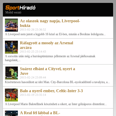
Mobil verzió
Az olaszok nagy napja, Liverpool-
bukta
2015-02-26 23:36:52
A Liverpool nem jutott a legjobb 16 közé az El-ben, miután a Besiktas ledolgozta...
Ráfagyott a mosoly az Arsenal
arcára
2015-02-25 23:14:43
A sorsolás után még a hurráoptimizmus jellemezte az Arsenal játékosainak
hangulatát,...
Suárez elbánt a Cityvel, nyert a
Juve
2015-02-24 23:09:44
Kísértetiesen hasonlított az idei Man. City-Barcelona BL-nyolcaddöntő a tavalyira, a...
Balo a nyerő ember, Celtic-Inter 3-3
2015-02-19 23:35:14
A Liverpool Mario Balotellinek köszönheti a sikert, az Inter gólzáporos döntetlent...
A Real fél lábbal a BL-