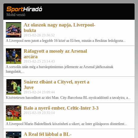
Mobil verzió
Az olaszok nagy napja, Liverpool-
bukta
2015-02-26 23:36:52
A Liverpool nem jutott a legjobb 16 közé az El-ben, miután a Besiktas ledolgozta...
Ráfagyott a mosoly az Arsenal
arcára
2015-02-25 23:14:43
A sorsolás után még a hurráoptimizmus jellemezte az Arsenal játékosainak
hangulatát,...
Suárez elbánt a Cityvel, nyert a
Juve
2015-02-24 23:09:44
Kísértetiesen hasonlított az idei Man. City-Barcelona BL-nyolcaddöntő a tavalyira, a...
Balo a nyerő ember, Celtic-Inter 3-3
2015-02-19 23:35:14
A Liverpool Mario Balotellinek köszönheti a sikert, az Inter gólzáporos döntetlent...
A Real fél lábbal a BL-