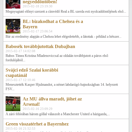
negyeddöntőben!
2015-02-18 23:19:30
Megnyugtató előnyt szerzett a címvédő Real a BL szerda esti nyolcaddöntőjének első...
BL: bizakodhat a Chelsea és a
Bayern
2015-02-17 23:06:54
Bár az eredmény alapján a Chelsea lehet elégedettebb, a látottak - például a hétszer...
Babosék továbbjutottak Dubajban
2015-02-17 14:02:08
Babos Tímea Kristina Mladenoviccsal az oldalán továbbjutott a páros első
fordulójából...
Svájci edző Szalai korábbi
csapatánál
2015-02-17 12:10:46
Menesztették Kasper Hjulmandot, a német labdarúgó-bajnokságban 14. helyezett
FSV...
Az MU állva maradt, jöhet az
Arsenal!
2015-02-16 23:09:29
A záró félórában három góllal válaszolt a Manchester United a házigazda,...
Green visszatérhet a Bayernhez
2015-02-16 21:52:53