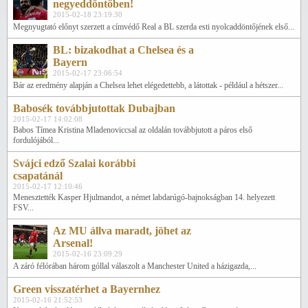
negyeddöntőben!
2015-02-18 23:19:30
Megnyugtató előnyt szerzett a címvédő Real a BL szerda esti nyolcaddöntőjének első...
BL: bizakodhat a Chelsea és a
Bayern
2015-02-17 23:06:54
Bár az eredmény alapján a Chelsea lehet elégedettebb, a látottak - például a hétszer...
Babosék továbbjutottak Dubajban
2015-02-17 14:02:08
Babos Tímea Kristina Mladenoviccsal az oldalán továbbjutott a páros első
fordulójából...
Svájci edző Szalai korábbi
csapatánál
2015-02-17 12:10:46
Menesztették Kasper Hjulmandot, a német labdarúgó-bajnokságban 14. helyezett
FSV...
Az MU állva maradt, jöhet az
Arsenal!
2015-02-16 23:09:29
A záró félórában három góllal válaszolt a Manchester United a házigazda,...
Green visszatérhet a Bayernhez
2015-02-16 21:52:53