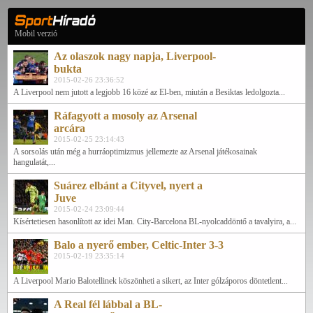
Mobil verzió
Az olaszok nagy napja, Liverpool-
bukta
2015-02-26 23:36:52
A Liverpool nem jutott a legjobb 16 közé az El-ben, miután a Besiktas ledolgozta...
Ráfagyott a mosoly az Arsenal
arcára
2015-02-25 23:14:43
A sorsolás után még a hurráoptimizmus jellemezte az Arsenal játékosainak
hangulatát,...
Suárez elbánt a Cityvel, nyert a
Juve
2015-02-24 23:09:44
Kísértetiesen hasonlított az idei Man. City-Barcelona BL-nyolcaddöntő a tavalyira, a...
Balo a nyerő ember, Celtic-Inter 3-3
2015-02-19 23:35:14
A Liverpool Mario Balotellinek köszönheti a sikert, az Inter gólzáporos döntetlent...
A Real fél lábbal a BL-