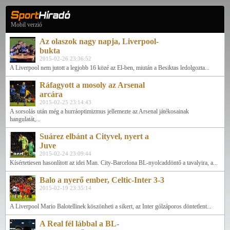
Mobil verzió
Az olaszok nagy napja, Liverpool-
bukta
2015-02-26 23:36:52
A Liverpool nem jutott a legjobb 16 közé az El-ben, miután a Besiktas ledolgozta...
Ráfagyott a mosoly az Arsenal
arcára
2015-02-25 23:14:43
A sorsolás után még a hurráoptimizmus jellemezte az Arsenal játékosainak
hangulatát,...
Suárez elbánt a Cityvel, nyert a
Juve
2015-02-24 23:09:44
Kísértetiesen hasonlított az idei Man. City-Barcelona BL-nyolcaddöntő a tavalyira, a...
Balo a nyerő ember, Celtic-Inter 3-3
2015-02-19 23:35:14
A Liverpool Mario Balotellinek köszönheti a sikert, az Inter gólzáporos döntetlent...
A Real fél lábbal a BL-