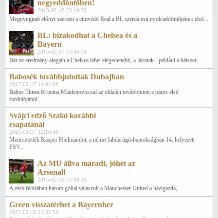
negyeddöntőben!
2015-02-18 23:19:30
Megnyugtató előnyt szerzett a címvédő Real a BL szerda esti nyolcaddöntőjének első...
BL: bizakodhat a Chelsea és a
Bayern
2015-02-17 23:06:54
Bár az eredmény alapján a Chelsea lehet elégedettebb, a látottak - például a hétszer...
Babosék továbbjutottak Dubajban
2015-02-17 14:02:08
Babos Tímea Kristina Mladenoviccsal az oldalán továbbjutott a páros első
fordulójából...
Svájci edző Szalai korábbi
csapatánál
2015-02-17 12:10:46
Menesztették Kasper Hjulmandot, a német labdarúgó-bajnokságban 14. helyezett
FSV...
Az MU állva maradt, jöhet az
Arsenal!
2015-02-16 23:09:29
A záró félórában három góllal válaszolt a Manchester United a házigazda,...
Green visszatérhet a Bayernhez
2015-02-16 21:52:53