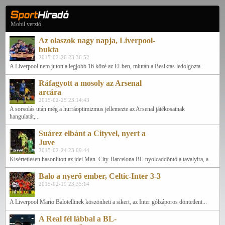
Mobil verzió
Az olaszok nagy napja, Liverpool-
bukta
2015-02-26 23:36:52
A Liverpool nem jutott a legjobb 16 közé az El-ben, miután a Besiktas ledolgozta...
Ráfagyott a mosoly az Arsenal
arcára
2015-02-25 23:14:43
A sorsolás után még a hurráoptimizmus jellemezte az Arsenal játékosainak
hangulatát,...
Suárez elbánt a Cityvel, nyert a
Juve
2015-02-24 23:09:44
Kísértetiesen hasonlított az idei Man. City-Barcelona BL-nyolcaddöntő a tavalyira, a...
Balo a nyerő ember, Celtic-Inter 3-3
2015-02-19 23:35:14
A Liverpool Mario Balotellinek köszönheti a sikert, az Inter gólzáporos döntetlent...
A Real fél lábbal a BL-