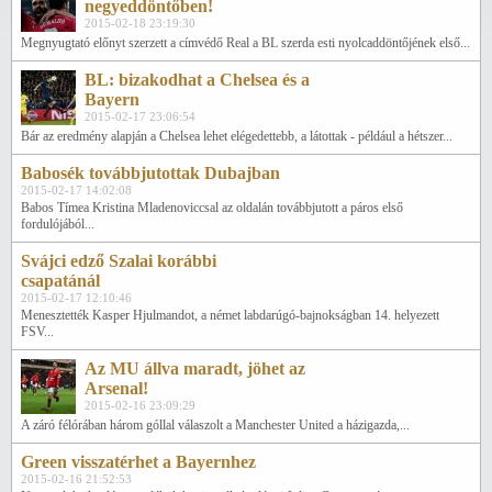
negyeddöntőben!
2015-02-18 23:19:30
Megnyugtató előnyt szerzett a címvédő Real a BL szerda esti nyolcaddöntőjének első...
BL: bizakodhat a Chelsea és a
Bayern
2015-02-17 23:06:54
Bár az eredmény alapján a Chelsea lehet elégedettebb, a látottak - például a hétszer...
Babosék továbbjutottak Dubajban
2015-02-17 14:02:08
Babos Tímea Kristina Mladenoviccsal az oldalán továbbjutott a páros első
fordulójából...
Svájci edző Szalai korábbi
csapatánál
2015-02-17 12:10:46
Menesztették Kasper Hjulmandot, a német labdarúgó-bajnokságban 14. helyezett
FSV...
Az MU állva maradt, jöhet az
Arsenal!
2015-02-16 23:09:29
A záró félórában három góllal válaszolt a Manchester United a házigazda,...
Green visszatérhet a Bayernhez
2015-02-16 21:52:53