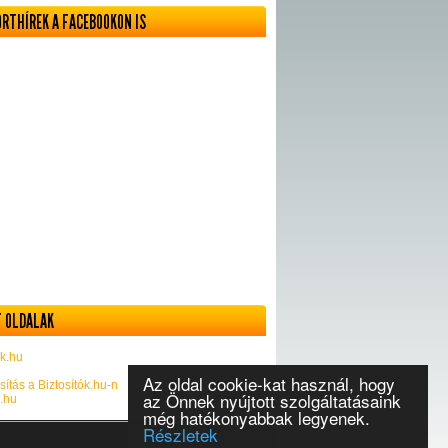
ORTHÍREK A FACEBOOKON IS
 OLDALAK
k.hu
Az oldal cookie-kat használ, hogy
sítás a Biztosítók.hu-n
az Önnek nyújtott szolgáltatásaink
k.hu
még hatékonyabbak legyenek.
Részletek