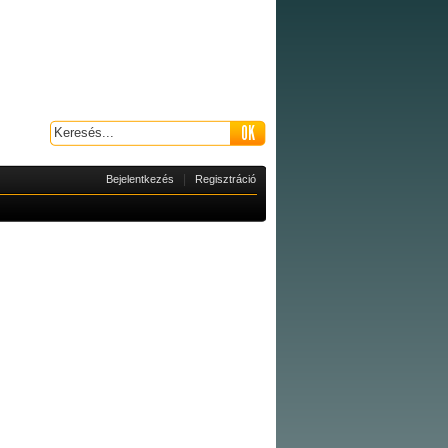
|
Bejelentkezés
Regisztráció