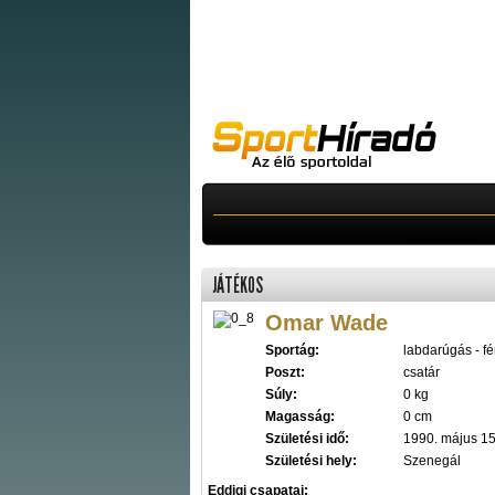
JÁTÉKOS
Omar Wade
Sportág:
labdarúgás - fér
Poszt:
csatár
Súly:
0 kg
Magasság:
0 cm
Születési idő:
1990. május 15
Születési hely:
Szenegál
Eddigi csapatai: