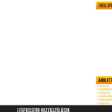
FRISS SP
AJÁNLOTT
» love.hu
» ingatlano
» book.hu
» Utasbizto
» biztosito
» data.hu
LEGFRISSEBB HOZZÁSZÓLÁSOK