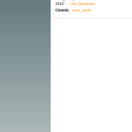
2010 -
Lille Olympique
Címkék:
omar_wade