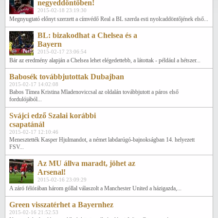
negyeddöntőben!
2015-02-18 23:19:30
Megnyugtató előnyt szerzett a címvédő Real a BL szerda esti nyolcaddöntőjének első...
BL: bizakodhat a Chelsea és a
Bayern
2015-02-17 23:06:54
Bár az eredmény alapján a Chelsea lehet elégedettebb, a látottak - például a hétszer...
Babosék továbbjutottak Dubajban
2015-02-17 14:02:08
Babos Tímea Kristina Mladenoviccsal az oldalán továbbjutott a páros első
fordulójából...
Svájci edző Szalai korábbi
csapatánál
2015-02-17 12:10:46
Menesztették Kasper Hjulmandot, a német labdarúgó-bajnokságban 14. helyezett
FSV...
Az MU állva maradt, jöhet az
Arsenal!
2015-02-16 23:09:29
A záró félórában három góllal válaszolt a Manchester United a házigazda,...
Green visszatérhet a Bayernhez
2015-02-16 21:52:53