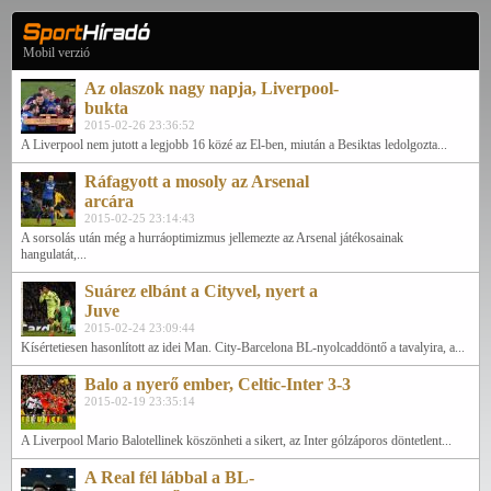
Mobil verzió
Az olaszok nagy napja, Liverpool-
bukta
2015-02-26 23:36:52
A Liverpool nem jutott a legjobb 16 közé az El-ben, miután a Besiktas ledolgozta...
Ráfagyott a mosoly az Arsenal
arcára
2015-02-25 23:14:43
A sorsolás után még a hurráoptimizmus jellemezte az Arsenal játékosainak
hangulatát,...
Suárez elbánt a Cityvel, nyert a
Juve
2015-02-24 23:09:44
Kísértetiesen hasonlított az idei Man. City-Barcelona BL-nyolcaddöntő a tavalyira, a...
Balo a nyerő ember, Celtic-Inter 3-3
2015-02-19 23:35:14
A Liverpool Mario Balotellinek köszönheti a sikert, az Inter gólzáporos döntetlent...
A Real fél lábbal a BL-