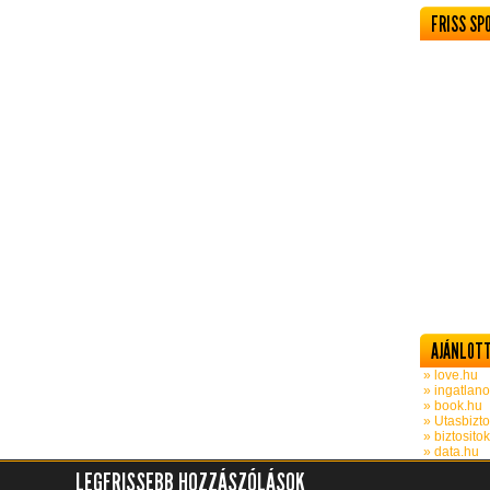
FRISS SP
AJÁNLOTT
» love.hu
» ingatlano
» book.hu
» Utasbizto
» biztosito
» data.hu
LEGFRISSEBB HOZZÁSZÓLÁSOK