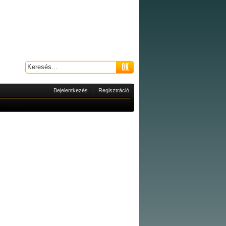
|
Bejelentkezés
Regisztráció