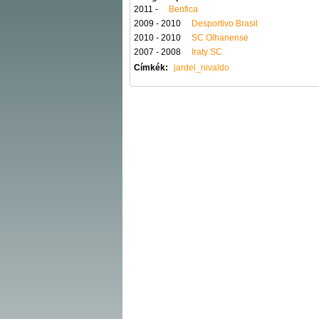
2011 -
Benfica
2009 - 2010
Desportivo Brasil
2010 - 2010
SC Olhanense
2007 - 2008
Iraty SC
Címkék:
jardel_nivaldo