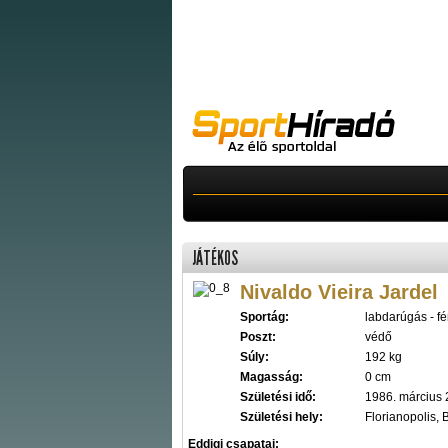
JÁTÉKOS
Nivaldo Vieira Jardel
Sportág:
labdarúgás - fér
Poszt:
védő
Súly:
192 kg
Magasság:
0 cm
Születési idő:
1986. március 
Születési hely:
Florianopolis, B
Eddigi csapatai: