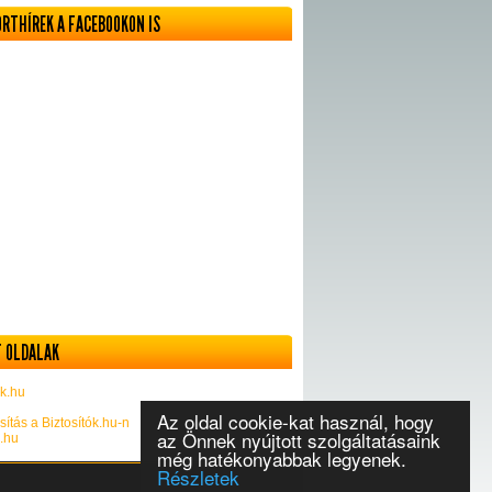
ORTHÍREK A FACEBOOKON IS
 OLDALAK
k.hu
Az oldal cookie-kat használ, hogy
sítás a Biztosítók.hu-n
az Önnek nyújtott szolgáltatásaink
k.hu
még hatékonyabbak legyenek.
Részletek