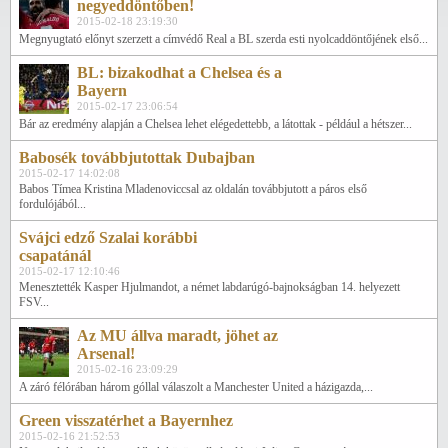
negyeddöntőben!
2015-02-18 23:19:30
Megnyugtató előnyt szerzett a címvédő Real a BL szerda esti nyolcaddöntőjének első...
BL: bizakodhat a Chelsea és a
Bayern
2015-02-17 23:06:54
Bár az eredmény alapján a Chelsea lehet elégedettebb, a látottak - például a hétszer...
Babosék továbbjutottak Dubajban
2015-02-17 14:02:08
Babos Tímea Kristina Mladenoviccsal az oldalán továbbjutott a páros első
fordulójából...
Svájci edző Szalai korábbi
csapatánál
2015-02-17 12:10:46
Menesztették Kasper Hjulmandot, a német labdarúgó-bajnokságban 14. helyezett
FSV...
Az MU állva maradt, jöhet az
Arsenal!
2015-02-16 23:09:29
A záró félórában három góllal válaszolt a Manchester United a házigazda,...
Green visszatérhet a Bayernhez
2015-02-16 21:52:53