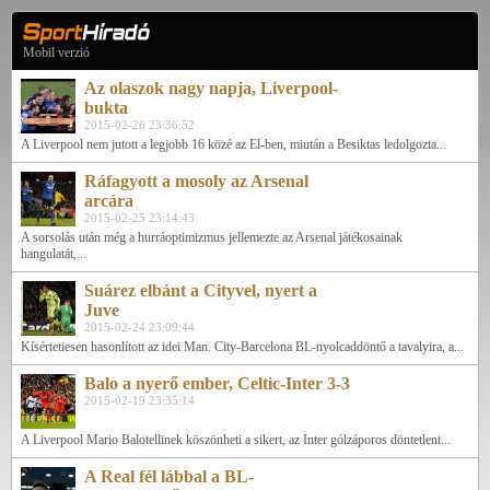
Mobil verzió
Az olaszok nagy napja, Liverpool-
bukta
2015-02-26 23:36:52
A Liverpool nem jutott a legjobb 16 közé az El-ben, miután a Besiktas ledolgozta...
Ráfagyott a mosoly az Arsenal
arcára
2015-02-25 23:14:43
A sorsolás után még a hurráoptimizmus jellemezte az Arsenal játékosainak
hangulatát,...
Suárez elbánt a Cityvel, nyert a
Juve
2015-02-24 23:09:44
Kísértetiesen hasonlított az idei Man. City-Barcelona BL-nyolcaddöntő a tavalyira, a...
Balo a nyerő ember, Celtic-Inter 3-3
2015-02-19 23:35:14
A Liverpool Mario Balotellinek köszönheti a sikert, az Inter gólzáporos döntetlent...
A Real fél lábbal a BL-