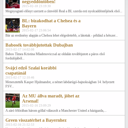
negyeddöntőben!
2015-02-18 23:19:30
Megnyugtató előnyt szerzett a címvédő Real a BL szerda esti nyolcaddöntőjének első...
BL: bizakodhat a Chelsea és a
Bayern
2015-02-17 23:06:54
Bár az eredmény alapján a Chelsea lehet elégedettebb, a látottak - például a hétszer...
Babosék továbbjutottak Dubajban
2015-02-17 14:02:08
Babos Tímea Kristina Mladenoviccsal az oldalán továbbjutott a páros első
fordulójából...
Svájci edző Szalai korábbi
csapatánál
2015-02-17 12:10:46
Menesztették Kasper Hjulmandot, a német labdarúgó-bajnokságban 14. helyezett
FSV...
Az MU állva maradt, jöhet az
Arsenal!
2015-02-16 23:09:29
A záró félórában három góllal válaszolt a Manchester United a házigazda,...
Green visszatérhet a Bayernhez
2015-02-16 21:52:53