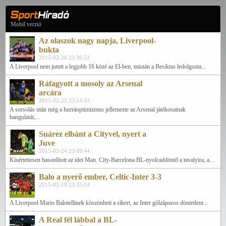
Mobil verzió
Az olaszok nagy napja, Liverpool-
bukta
2015-02-26 23:36:52
A Liverpool nem jutott a legjobb 16 közé az El-ben, miután a Besiktas ledolgozta...
Ráfagyott a mosoly az Arsenal
arcára
2015-02-25 23:14:43
A sorsolás után még a hurráoptimizmus jellemezte az Arsenal játékosainak
hangulatát,...
Suárez elbánt a Cityvel, nyert a
Juve
2015-02-24 23:09:44
Kísértetiesen hasonlított az idei Man. City-Barcelona BL-nyolcaddöntő a tavalyira, a...
Balo a nyerő ember, Celtic-Inter 3-3
2015-02-19 23:35:14
A Liverpool Mario Balotellinek köszönheti a sikert, az Inter gólzáporos döntetlent...
A Real fél lábbal a BL-