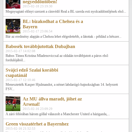
negyeddöntőben!
2015-02-18 23:19:30
Megnyugtató előnyt szerzett a címvédő Real a BL szerda esti nyolcaddöntőjének első...
BL: bizakodhat a Chelsea és a
Bayern
2015-02-17 23:06:54
Bár az eredmény alapján a Chelsea lehet elégedettebb, a látottak - például a hétszer...
Babosék továbbjutottak Dubajban
2015-02-17 14:02:08
Babos Tímea Kristina Mladenoviccsal az oldalán továbbjutott a páros első
fordulójából...
Svájci edző Szalai korábbi
csapatánál
2015-02-17 12:10:46
Menesztették Kasper Hjulmandot, a német labdarúgó-bajnokságban 14. helyezett
FSV...
Az MU állva maradt, jöhet az
Arsenal!
2015-02-16 23:09:29
A záró félórában három góllal válaszolt a Manchester United a házigazda,...
Green visszatérhet a Bayernhez
2015-02-16 21:52:53