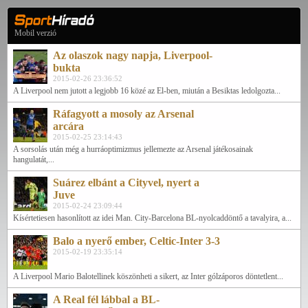
Mobil verzió
Az olaszok nagy napja, Liverpool-
bukta
2015-02-26 23:36:52
A Liverpool nem jutott a legjobb 16 közé az El-ben, miután a Besiktas ledolgozta...
Ráfagyott a mosoly az Arsenal
arcára
2015-02-25 23:14:43
A sorsolás után még a hurráoptimizmus jellemezte az Arsenal játékosainak
hangulatát,...
Suárez elbánt a Cityvel, nyert a
Juve
2015-02-24 23:09:44
Kísértetiesen hasonlított az idei Man. City-Barcelona BL-nyolcaddöntő a tavalyira, a...
Balo a nyerő ember, Celtic-Inter 3-3
2015-02-19 23:35:14
A Liverpool Mario Balotellinek köszönheti a sikert, az Inter gólzáporos döntetlent...
A Real fél lábbal a BL-