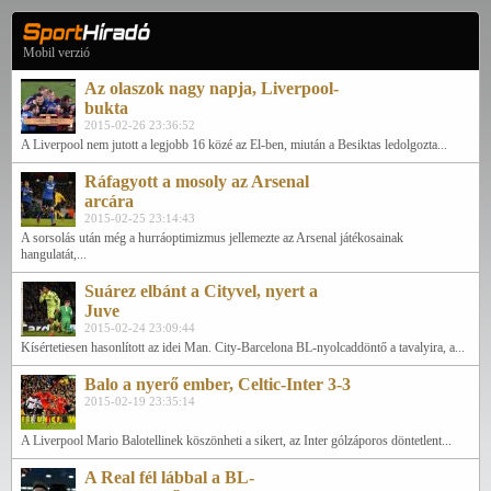
Mobil verzió
Az olaszok nagy napja, Liverpool-
bukta
2015-02-26 23:36:52
A Liverpool nem jutott a legjobb 16 közé az El-ben, miután a Besiktas ledolgozta...
Ráfagyott a mosoly az Arsenal
arcára
2015-02-25 23:14:43
A sorsolás után még a hurráoptimizmus jellemezte az Arsenal játékosainak
hangulatát,...
Suárez elbánt a Cityvel, nyert a
Juve
2015-02-24 23:09:44
Kísértetiesen hasonlított az idei Man. City-Barcelona BL-nyolcaddöntő a tavalyira, a...
Balo a nyerő ember, Celtic-Inter 3-3
2015-02-19 23:35:14
A Liverpool Mario Balotellinek köszönheti a sikert, az Inter gólzáporos döntetlent...
A Real fél lábbal a BL-