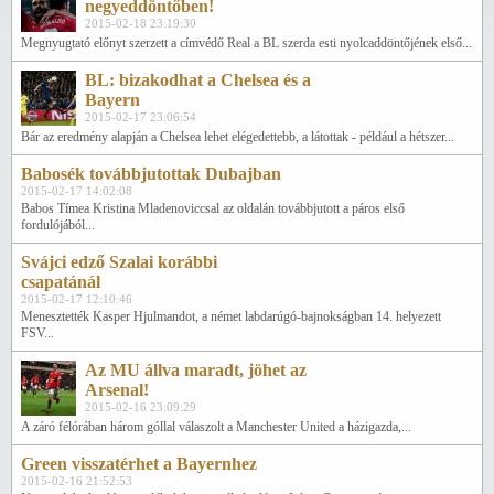
negyeddöntőben!
2015-02-18 23:19:30
Megnyugtató előnyt szerzett a címvédő Real a BL szerda esti nyolcaddöntőjének első...
BL: bizakodhat a Chelsea és a
Bayern
2015-02-17 23:06:54
Bár az eredmény alapján a Chelsea lehet elégedettebb, a látottak - például a hétszer...
Babosék továbbjutottak Dubajban
2015-02-17 14:02:08
Babos Tímea Kristina Mladenoviccsal az oldalán továbbjutott a páros első
fordulójából...
Svájci edző Szalai korábbi
csapatánál
2015-02-17 12:10:46
Menesztették Kasper Hjulmandot, a német labdarúgó-bajnokságban 14. helyezett
FSV...
Az MU állva maradt, jöhet az
Arsenal!
2015-02-16 23:09:29
A záró félórában három góllal válaszolt a Manchester United a házigazda,...
Green visszatérhet a Bayernhez
2015-02-16 21:52:53