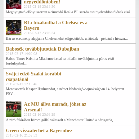
negyeddöntőben!
2015-02-18 23:19:30
Megnyugtató előnyt szerzett a címvédő Real a BL szerda esti nyolcaddöntőjének első...
BL: bizakodhat a Chelsea és a
Bayern
2015-02-17 23:06:54
Bár az eredmény alapján a Chelsea lehet elégedettebb, a látottak - például a hétszer...
Babosék továbbjutottak Dubajban
2015-02-17 14:02:08
Babos Tímea Kristina Mladenoviccsal az oldalán továbbjutott a páros első
fordulójából...
Svájci edző Szalai korábbi
csapatánál
2015-02-17 12:10:46
Menesztették Kasper Hjulmandot, a német labdarúgó-bajnokságban 14. helyezett
FSV...
Az MU állva maradt, jöhet az
Arsenal!
2015-02-16 23:09:29
A záró félórában három góllal válaszolt a Manchester United a házigazda,...
Green visszatérhet a Bayernhez
2015-02-16 21:52:53