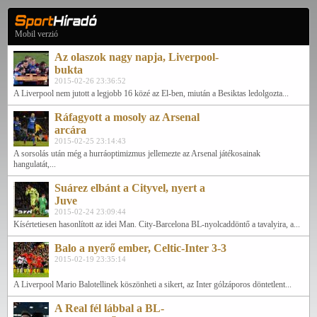
Mobil verzió
Az olaszok nagy napja, Liverpool-
bukta
2015-02-26 23:36:52
A Liverpool nem jutott a legjobb 16 közé az El-ben, miután a Besiktas ledolgozta...
Ráfagyott a mosoly az Arsenal
arcára
2015-02-25 23:14:43
A sorsolás után még a hurráoptimizmus jellemezte az Arsenal játékosainak
hangulatát,...
Suárez elbánt a Cityvel, nyert a
Juve
2015-02-24 23:09:44
Kísértetiesen hasonlított az idei Man. City-Barcelona BL-nyolcaddöntő a tavalyira, a...
Balo a nyerő ember, Celtic-Inter 3-3
2015-02-19 23:35:14
A Liverpool Mario Balotellinek köszönheti a sikert, az Inter gólzáporos döntetlent...
A Real fél lábbal a BL-