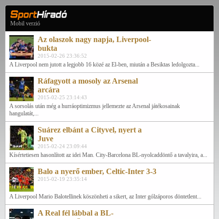
Mobil verzió
Az olaszok nagy napja, Liverpool-
bukta
2015-02-26 23:36:52
A Liverpool nem jutott a legjobb 16 közé az El-ben, miután a Besiktas ledolgozta...
Ráfagyott a mosoly az Arsenal
arcára
2015-02-25 23:14:43
A sorsolás után még a hurráoptimizmus jellemezte az Arsenal játékosainak
hangulatát,...
Suárez elbánt a Cityvel, nyert a
Juve
2015-02-24 23:09:44
Kísértetiesen hasonlított az idei Man. City-Barcelona BL-nyolcaddöntő a tavalyira, a...
Balo a nyerő ember, Celtic-Inter 3-3
2015-02-19 23:35:14
A Liverpool Mario Balotellinek köszönheti a sikert, az Inter gólzáporos döntetlent...
A Real fél lábbal a BL-