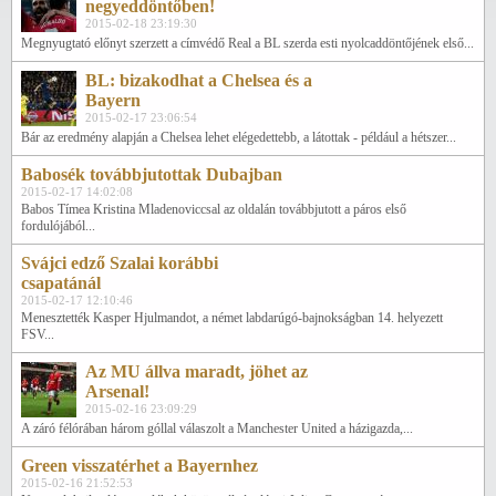
negyeddöntőben!
2015-02-18 23:19:30
Megnyugtató előnyt szerzett a címvédő Real a BL szerda esti nyolcaddöntőjének első...
BL: bizakodhat a Chelsea és a
Bayern
2015-02-17 23:06:54
Bár az eredmény alapján a Chelsea lehet elégedettebb, a látottak - például a hétszer...
Babosék továbbjutottak Dubajban
2015-02-17 14:02:08
Babos Tímea Kristina Mladenoviccsal az oldalán továbbjutott a páros első
fordulójából...
Svájci edző Szalai korábbi
csapatánál
2015-02-17 12:10:46
Menesztették Kasper Hjulmandot, a német labdarúgó-bajnokságban 14. helyezett
FSV...
Az MU állva maradt, jöhet az
Arsenal!
2015-02-16 23:09:29
A záró félórában három góllal válaszolt a Manchester United a házigazda,...
Green visszatérhet a Bayernhez
2015-02-16 21:52:53