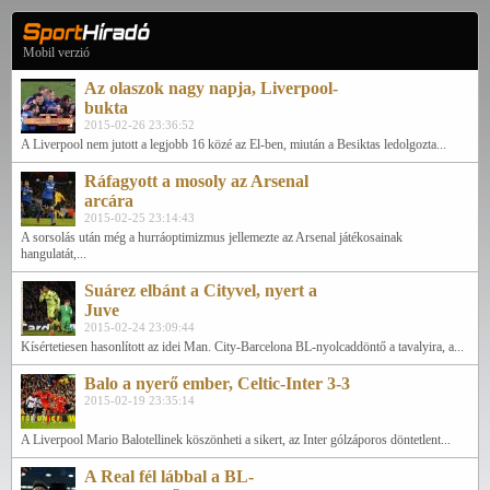
Mobil verzió
Az olaszok nagy napja, Liverpool-
bukta
2015-02-26 23:36:52
A Liverpool nem jutott a legjobb 16 közé az El-ben, miután a Besiktas ledolgozta...
Ráfagyott a mosoly az Arsenal
arcára
2015-02-25 23:14:43
A sorsolás után még a hurráoptimizmus jellemezte az Arsenal játékosainak
hangulatát,...
Suárez elbánt a Cityvel, nyert a
Juve
2015-02-24 23:09:44
Kísértetiesen hasonlított az idei Man. City-Barcelona BL-nyolcaddöntő a tavalyira, a...
Balo a nyerő ember, Celtic-Inter 3-3
2015-02-19 23:35:14
A Liverpool Mario Balotellinek köszönheti a sikert, az Inter gólzáporos döntetlent...
A Real fél lábbal a BL-