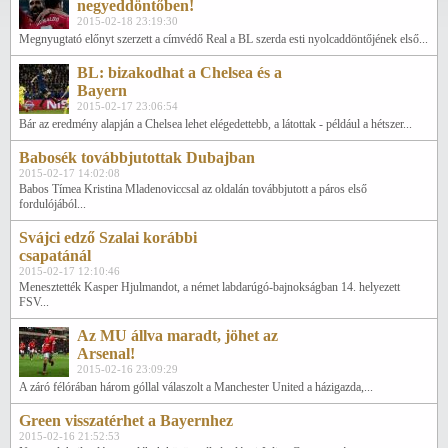
negyeddöntőben!
2015-02-18 23:19:30
Megnyugtató előnyt szerzett a címvédő Real a BL szerda esti nyolcaddöntőjének első...
BL: bizakodhat a Chelsea és a
Bayern
2015-02-17 23:06:54
Bár az eredmény alapján a Chelsea lehet elégedettebb, a látottak - például a hétszer...
Babosék továbbjutottak Dubajban
2015-02-17 14:02:08
Babos Tímea Kristina Mladenoviccsal az oldalán továbbjutott a páros első
fordulójából...
Svájci edző Szalai korábbi
csapatánál
2015-02-17 12:10:46
Menesztették Kasper Hjulmandot, a német labdarúgó-bajnokságban 14. helyezett
FSV...
Az MU állva maradt, jöhet az
Arsenal!
2015-02-16 23:09:29
A záró félórában három góllal válaszolt a Manchester United a házigazda,...
Green visszatérhet a Bayernhez
2015-02-16 21:52:53