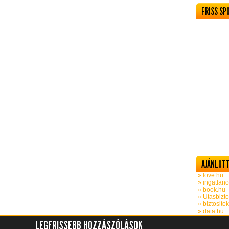
FRISS SP
AJÁNLOTT
» love.hu
» ingatlano
» book.hu
» Utasbizto
» biztosito
» data.hu
LEGFRISSEBB HOZZÁSZÓLÁSOK