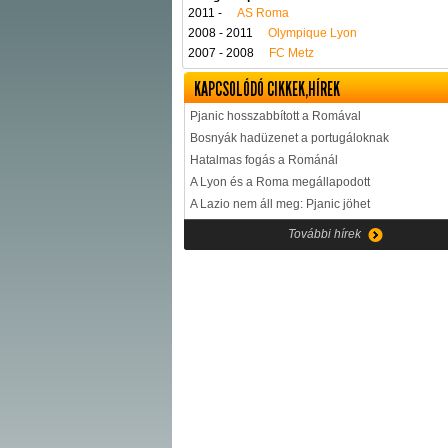
2011 -
AS Roma
2008 - 2011
Olympique Lyon
2007 - 2008
FC Metz
KAPCSOLÓDÓ CIKKEK,HÍREK
Pjanic hosszabbított a Romával
Bosnyák hadüzenet a portugáloknak
Hatalmas fogás a Románál
A Lyon és a Roma megállapodott
A Lazio nem áll meg: Pjanic jöhet
További hírek