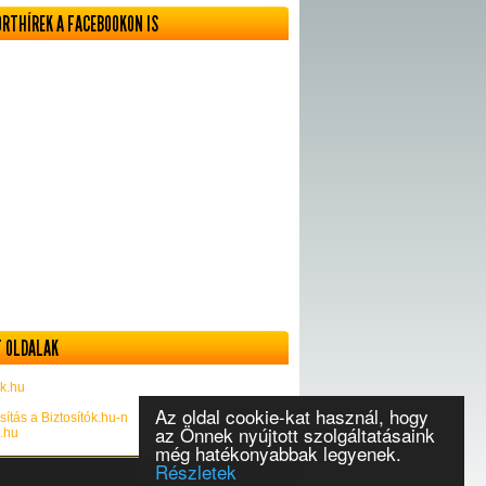
ORTHÍREK A FACEBOOKON IS
 OLDALAK
k.hu
Az oldal cookie-kat használ, hogy
sítás a Biztosítók.hu-n
az Önnek nyújtott szolgáltatásaink
k.hu
még hatékonyabbak legyenek.
Részletek