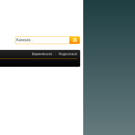
|
Bejelentkezés
Regisztráció