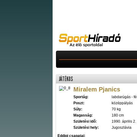
JÁTÉKOS
Miralem Pjanics
Sportág:
labdarúgás - fér
Poszt:
középpályás
Súly:
70 kg
Magasság:
180 cm
Születési idő:
1990. április 2.
Születési hely:
Jugoszlávia
Eddigi csapatai: