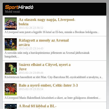
Mobil verzió
Az olaszok nagy napja, Liverpool-
bukta
2015-02-26 23:36:52
A Liverpool nem jutott a legjobb 16 közé az El-ben, miután a Besiktas ledolgozta...
Ráfagyott a mosoly az Arsenal
arcára
2015-02-25 23:14:43
A sorsolás után még a hurráoptimizmus jellemezte az Arsenal játékosainak
hangulatát,...
Suárez elbánt a Cityvel, nyert a
Juve
2015-02-24 23:09:44
Kísértetiesen hasonlított az idei Man. City-Barcelona BL-nyolcaddöntő a tavalyira, a...
Balo a nyerő ember, Celtic-Inter 3-3
2015-02-19 23:35:14
A Liverpool Mario Balotellinek köszönheti a sikert, az Inter gólzáporos döntetlent...
A Real fél lábbal a BL-