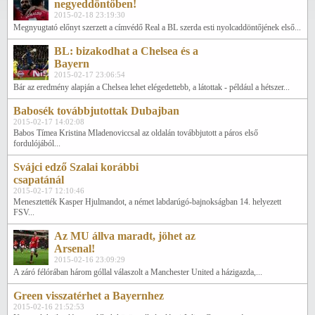
negyeddöntőben!
2015-02-18 23:19:30
Megnyugtató előnyt szerzett a címvédő Real a BL szerda esti nyolcaddöntőjének első...
BL: bizakodhat a Chelsea és a
Bayern
2015-02-17 23:06:54
Bár az eredmény alapján a Chelsea lehet elégedettebb, a látottak - például a hétszer...
Babosék továbbjutottak Dubajban
2015-02-17 14:02:08
Babos Tímea Kristina Mladenoviccsal az oldalán továbbjutott a páros első
fordulójából...
Svájci edző Szalai korábbi
csapatánál
2015-02-17 12:10:46
Menesztették Kasper Hjulmandot, a német labdarúgó-bajnokságban 14. helyezett
FSV...
Az MU állva maradt, jöhet az
Arsenal!
2015-02-16 23:09:29
A záró félórában három góllal válaszolt a Manchester United a házigazda,...
Green visszatérhet a Bayernhez
2015-02-16 21:52:53