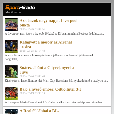
Mobil verzió
Az olaszok nagy napja, Liverpool-
bukta
2015-02-26 23:36:52
A Liverpool nem jutott a legjobb 16 közé az El-ben, miután a Besiktas ledolgozta...
Ráfagyott a mosoly az Arsenal
arcára
2015-02-25 23:14:43
A sorsolás után még a hurráoptimizmus jellemezte az Arsenal játékosainak
hangulatát,...
Suárez elbánt a Cityvel, nyert a
Juve
2015-02-24 23:09:44
Kísértetiesen hasonlított az idei Man. City-Barcelona BL-nyolcaddöntő a tavalyira, a...
Balo a nyerő ember, Celtic-Inter 3-3
2015-02-19 23:35:14
A Liverpool Mario Balotellinek köszönheti a sikert, az Inter gólzáporos döntetlent...
A Real fél lábbal a BL-