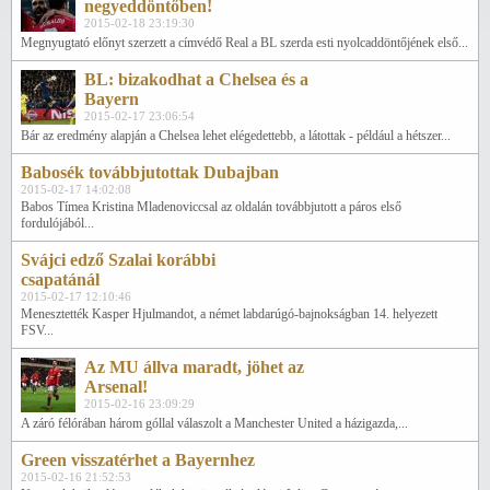
negyeddöntőben!
2015-02-18 23:19:30
Megnyugtató előnyt szerzett a címvédő Real a BL szerda esti nyolcaddöntőjének első...
BL: bizakodhat a Chelsea és a
Bayern
2015-02-17 23:06:54
Bár az eredmény alapján a Chelsea lehet elégedettebb, a látottak - például a hétszer...
Babosék továbbjutottak Dubajban
2015-02-17 14:02:08
Babos Tímea Kristina Mladenoviccsal az oldalán továbbjutott a páros első
fordulójából...
Svájci edző Szalai korábbi
csapatánál
2015-02-17 12:10:46
Menesztették Kasper Hjulmandot, a német labdarúgó-bajnokságban 14. helyezett
FSV...
Az MU állva maradt, jöhet az
Arsenal!
2015-02-16 23:09:29
A záró félórában három góllal válaszolt a Manchester United a házigazda,...
Green visszatérhet a Bayernhez
2015-02-16 21:52:53