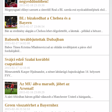
negyeddöntőben!
2015-02-18 23:19:30
Megnyugtató előnyt szerzett a címvédő Real a BL szerda esti nyolcaddöntőjének első...
BL: bizakodhat a Chelsea és a
Bayern
2015-02-17 23:06:54
Bár az eredmény alapján a Chelsea lehet elégedettebb, a látottak - például a hétszer...
Babosék továbbjutottak Dubajban
2015-02-17 14:02:08
Babos Tímea Kristina Mladenoviccsal az oldalán továbbjutott a páros első
fordulójából...
Svájci edző Szalai korábbi
csapatánál
2015-02-17 12:10:46
Menesztették Kasper Hjulmandot, a német labdarúgó-bajnokságban 14. helyezett
FSV...
Az MU állva maradt, jöhet az
Arsenal!
2015-02-16 23:09:29
A záró félórában három góllal válaszolt a Manchester United a házigazda,...
Green visszatérhet a Bayernhez
2015-02-16 21:52:53