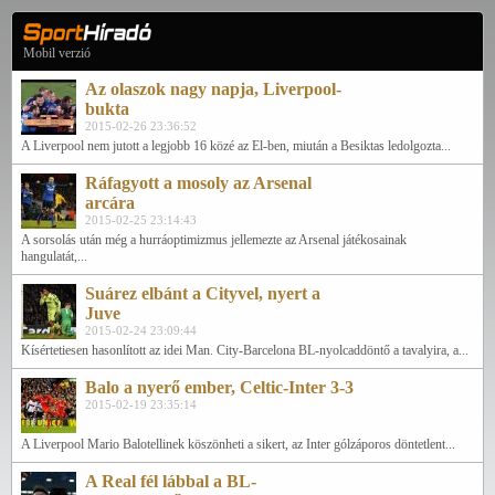
Mobil verzió
Az olaszok nagy napja, Liverpool-
bukta
2015-02-26 23:36:52
A Liverpool nem jutott a legjobb 16 közé az El-ben, miután a Besiktas ledolgozta...
Ráfagyott a mosoly az Arsenal
arcára
2015-02-25 23:14:43
A sorsolás után még a hurráoptimizmus jellemezte az Arsenal játékosainak
hangulatát,...
Suárez elbánt a Cityvel, nyert a
Juve
2015-02-24 23:09:44
Kísértetiesen hasonlított az idei Man. City-Barcelona BL-nyolcaddöntő a tavalyira, a...
Balo a nyerő ember, Celtic-Inter 3-3
2015-02-19 23:35:14
A Liverpool Mario Balotellinek köszönheti a sikert, az Inter gólzáporos döntetlent...
A Real fél lábbal a BL-