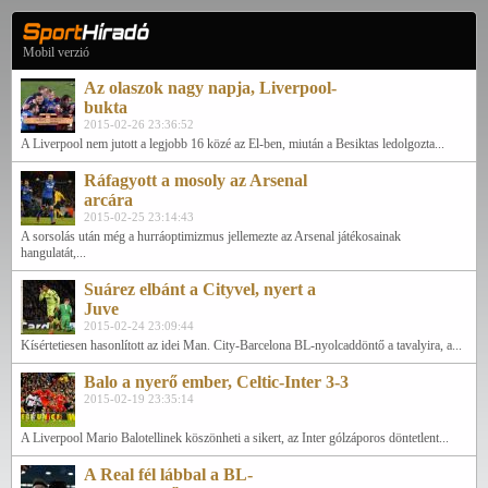
Mobil verzió
Az olaszok nagy napja, Liverpool-
bukta
2015-02-26 23:36:52
A Liverpool nem jutott a legjobb 16 közé az El-ben, miután a Besiktas ledolgozta...
Ráfagyott a mosoly az Arsenal
arcára
2015-02-25 23:14:43
A sorsolás után még a hurráoptimizmus jellemezte az Arsenal játékosainak
hangulatát,...
Suárez elbánt a Cityvel, nyert a
Juve
2015-02-24 23:09:44
Kísértetiesen hasonlított az idei Man. City-Barcelona BL-nyolcaddöntő a tavalyira, a...
Balo a nyerő ember, Celtic-Inter 3-3
2015-02-19 23:35:14
A Liverpool Mario Balotellinek köszönheti a sikert, az Inter gólzáporos döntetlent...
A Real fél lábbal a BL-