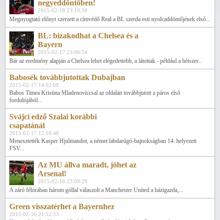
negyeddöntőben!
2015-02-18 23:19:30
Megnyugtató előnyt szerzett a címvédő Real a BL szerda esti nyolcaddöntőjének első...
BL: bizakodhat a Chelsea és a
Bayern
2015-02-17 23:06:54
Bár az eredmény alapján a Chelsea lehet elégedettebb, a látottak - például a hétszer...
Babosék továbbjutottak Dubajban
2015-02-17 14:02:08
Babos Tímea Kristina Mladenoviccsal az oldalán továbbjutott a páros első
fordulójából...
Svájci edző Szalai korábbi
csapatánál
2015-02-17 12:10:46
Menesztették Kasper Hjulmandot, a német labdarúgó-bajnokságban 14. helyezett
FSV...
Az MU állva maradt, jöhet az
Arsenal!
2015-02-16 23:09:29
A záró félórában három góllal válaszolt a Manchester United a házigazda,...
Green visszatérhet a Bayernhez
2015-02-16 21:52:53