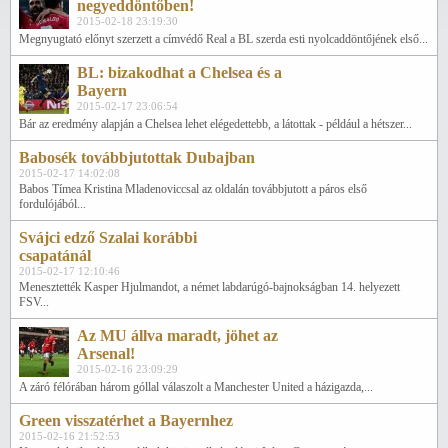
negyeddöntőben!
2015-02-18 23:19:30
Megnyugtató előnyt szerzett a címvédő Real a BL szerda esti nyolcaddöntőjének első...
BL: bizakodhat a Chelsea és a
Bayern
2015-02-17 23:06:54
Bár az eredmény alapján a Chelsea lehet elégedettebb, a látottak - például a hétszer...
Babosék továbbjutottak Dubajban
2015-02-17 14:02:08
Babos Tímea Kristina Mladenoviccsal az oldalán továbbjutott a páros első
fordulójából...
Svájci edző Szalai korábbi
csapatánál
2015-02-17 12:10:46
Menesztették Kasper Hjulmandot, a német labdarúgó-bajnokságban 14. helyezett
FSV...
Az MU állva maradt, jöhet az
Arsenal!
2015-02-16 23:09:29
A záró félórában három góllal válaszolt a Manchester United a házigazda,...
Green visszatérhet a Bayernhez
2015-02-16 21:52:53