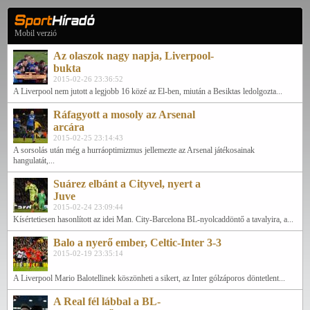
Mobil verzió
Az olaszok nagy napja, Liverpool-
bukta
2015-02-26 23:36:52
A Liverpool nem jutott a legjobb 16 közé az El-ben, miután a Besiktas ledolgozta...
Ráfagyott a mosoly az Arsenal
arcára
2015-02-25 23:14:43
A sorsolás után még a hurráoptimizmus jellemezte az Arsenal játékosainak
hangulatát,...
Suárez elbánt a Cityvel, nyert a
Juve
2015-02-24 23:09:44
Kísértetiesen hasonlított az idei Man. City-Barcelona BL-nyolcaddöntő a tavalyira, a...
Balo a nyerő ember, Celtic-Inter 3-3
2015-02-19 23:35:14
A Liverpool Mario Balotellinek köszönheti a sikert, az Inter gólzáporos döntetlent...
A Real fél lábbal a BL-