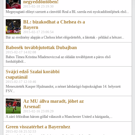
negyeddöntőben!
2015-02-18 23:19:30
Megnyugtató előnyt szerzett a címvédő Real a BL szerda esti nyolcaddöntőjének első...
BL: bizakodhat a Chelsea és a
Bayern
2015-02-17 23:06:54
Bár az eredmény alapján a Chelsea lehet elégedettebb, a látottak - például a hétszer...
Babosék továbbjutottak Dubajban
2015-02-17 14:02:08
Babos Tímea Kristina Mladenoviccsal az oldalán továbbjutott a páros első
fordulójából...
Svájci edző Szalai korábbi
csapatánál
2015-02-17 12:10:46
Menesztették Kasper Hjulmandot, a német labdarúgó-bajnokságban 14. helyezett
FSV...
Az MU állva maradt, jöhet az
Arsenal!
2015-02-16 23:09:29
A záró félórában három góllal válaszolt a Manchester United a házigazda,...
Green visszatérhet a Bayernhez
2015-02-16 21:52:53