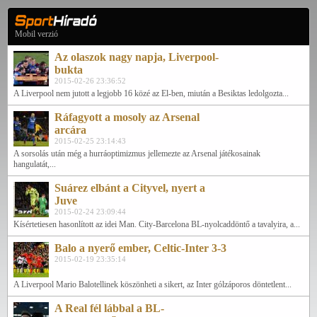
Mobil verzió
Az olaszok nagy napja, Liverpool-
bukta
2015-02-26 23:36:52
A Liverpool nem jutott a legjobb 16 közé az El-ben, miután a Besiktas ledolgozta...
Ráfagyott a mosoly az Arsenal
arcára
2015-02-25 23:14:43
A sorsolás után még a hurráoptimizmus jellemezte az Arsenal játékosainak
hangulatát,...
Suárez elbánt a Cityvel, nyert a
Juve
2015-02-24 23:09:44
Kísértetiesen hasonlított az idei Man. City-Barcelona BL-nyolcaddöntő a tavalyira, a...
Balo a nyerő ember, Celtic-Inter 3-3
2015-02-19 23:35:14
A Liverpool Mario Balotellinek köszönheti a sikert, az Inter gólzáporos döntetlent...
A Real fél lábbal a BL-