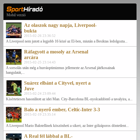
Mobil verzió
Az olaszok nagy napja, Liverpool-
bukta
2015-02-26 23:36:52
A Liverpool nem jutott a legjobb 16 közé az El-ben, miután a Besiktas ledolgozta...
Ráfagyott a mosoly az Arsenal
arcára
2015-02-25 23:14:43
A sorsolás után még a hurráoptimizmus jellemezte az Arsenal játékosainak
hangulatát,...
Suárez elbánt a Cityvel, nyert a
Juve
2015-02-24 23:09:44
Kísértetiesen hasonlított az idei Man. City-Barcelona BL-nyolcaddöntő a tavalyira, a...
Balo a nyerő ember, Celtic-Inter 3-3
2015-02-19 23:35:14
A Liverpool Mario Balotellinek köszönheti a sikert, az Inter gólzáporos döntetlent...
A Real fél lábbal a BL-