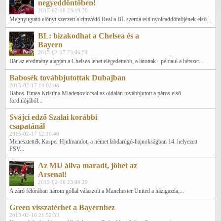
negyeddöntőben!
2015-02-18 23:19:30
Megnyugtató előnyt szerzett a címvédő Real a BL szerda esti nyolcaddöntőjének első...
BL: bizakodhat a Chelsea és a
Bayern
2015-02-17 23:06:54
Bár az eredmény alapján a Chelsea lehet elégedettebb, a látottak - például a hétszer...
Babosék továbbjutottak Dubajban
2015-02-17 14:02:08
Babos Tímea Kristina Mladenoviccsal az oldalán továbbjutott a páros első
fordulójából...
Svájci edző Szalai korábbi
csapatánál
2015-02-17 12:10:46
Menesztették Kasper Hjulmandot, a német labdarúgó-bajnokságban 14. helyezett
FSV...
Az MU állva maradt, jöhet az
Arsenal!
2015-02-16 23:09:29
A záró félórában három góllal válaszolt a Manchester United a házigazda,...
Green visszatérhet a Bayernhez
2015-02-16 21:52:53