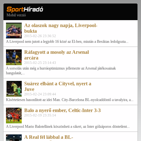
Mobil verzió
Az olaszok nagy napja, Liverpool-
bukta
2015-02-26 23:36:52
A Liverpool nem jutott a legjobb 16 közé az El-ben, miután a Besiktas ledolgozta...
Ráfagyott a mosoly az Arsenal
arcára
2015-02-25 23:14:43
A sorsolás után még a hurráoptimizmus jellemezte az Arsenal játékosainak
hangulatát,...
Suárez elbánt a Cityvel, nyert a
Juve
2015-02-24 23:09:44
Kísértetiesen hasonlított az idei Man. City-Barcelona BL-nyolcaddöntő a tavalyira, a...
Balo a nyerő ember, Celtic-Inter 3-3
2015-02-19 23:35:14
A Liverpool Mario Balotellinek köszönheti a sikert, az Inter gólzáporos döntetlent...
A Real fél lábbal a BL-