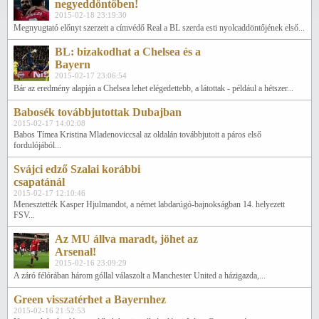
negyeddöntőben!
2015-02-18 23:19:30
Megnyugtató előnyt szerzett a címvédő Real a BL szerda esti nyolcaddöntőjének első...
BL: bizakodhat a Chelsea és a
Bayern
2015-02-17 23:06:54
Bár az eredmény alapján a Chelsea lehet elégedettebb, a látottak - például a hétszer...
Babosék továbbjutottak Dubajban
2015-02-17 14:02:08
Babos Tímea Kristina Mladenoviccsal az oldalán továbbjutott a páros első
fordulójából...
Svájci edző Szalai korábbi
csapatánál
2015-02-17 12:10:46
Menesztették Kasper Hjulmandot, a német labdarúgó-bajnokságban 14. helyezett
FSV...
Az MU állva maradt, jöhet az
Arsenal!
2015-02-16 23:09:29
A záró félórában három góllal válaszolt a Manchester United a házigazda,...
Green visszatérhet a Bayernhez
2015-02-16 21:52:53