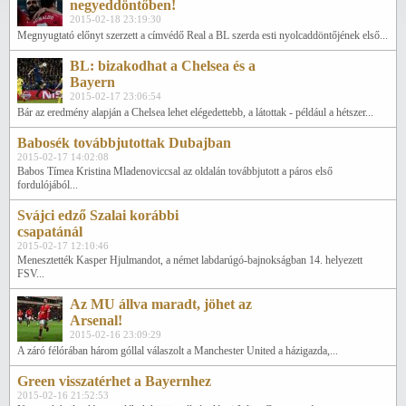
negyeddöntőben!
2015-02-18 23:19:30
Megnyugtató előnyt szerzett a címvédő Real a BL szerda esti nyolcaddöntőjének első...
BL: bizakodhat a Chelsea és a
Bayern
2015-02-17 23:06:54
Bár az eredmény alapján a Chelsea lehet elégedettebb, a látottak - például a hétszer...
Babosék továbbjutottak Dubajban
2015-02-17 14:02:08
Babos Tímea Kristina Mladenoviccsal az oldalán továbbjutott a páros első
fordulójából...
Svájci edző Szalai korábbi
csapatánál
2015-02-17 12:10:46
Menesztették Kasper Hjulmandot, a német labdarúgó-bajnokságban 14. helyezett
FSV...
Az MU állva maradt, jöhet az
Arsenal!
2015-02-16 23:09:29
A záró félórában három góllal válaszolt a Manchester United a házigazda,...
Green visszatérhet a Bayernhez
2015-02-16 21:52:53