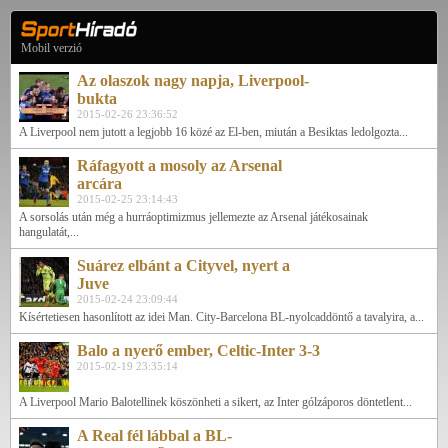
Mobil verzió
Az olaszok nagy napja, Liverpool-
bukta
2015-02-26 23:36:52
A Liverpool nem jutott a legjobb 16 közé az El-ben, miután a Besiktas ledolgozta...
Ráfagyott a mosoly az Arsenal
arcára
2015-02-25 23:14:43
A sorsolás után még a hurráoptimizmus jellemezte az Arsenal játékosainak
hangulatát,...
Suárez elbánt a Cityvel, nyert a
Juve
2015-02-24 23:09:44
Kísértetiesen hasonlított az idei Man. City-Barcelona BL-nyolcaddöntő a tavalyira, a...
Balo a nyerő ember, Celtic-Inter 3-3
2015-02-19 23:35:14
A Liverpool Mario Balotellinek köszönheti a sikert, az Inter gólzáporos döntetlent...
A Real fél lábbal a BL-