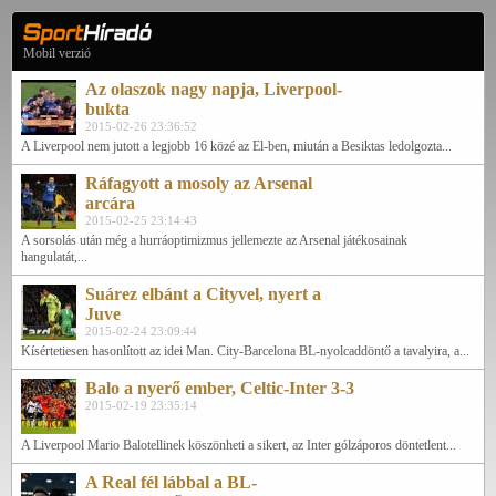
Mobil verzió
Az olaszok nagy napja, Liverpool-
bukta
2015-02-26 23:36:52
A Liverpool nem jutott a legjobb 16 közé az El-ben, miután a Besiktas ledolgozta...
Ráfagyott a mosoly az Arsenal
arcára
2015-02-25 23:14:43
A sorsolás után még a hurráoptimizmus jellemezte az Arsenal játékosainak
hangulatát,...
Suárez elbánt a Cityvel, nyert a
Juve
2015-02-24 23:09:44
Kísértetiesen hasonlított az idei Man. City-Barcelona BL-nyolcaddöntő a tavalyira, a...
Balo a nyerő ember, Celtic-Inter 3-3
2015-02-19 23:35:14
A Liverpool Mario Balotellinek köszönheti a sikert, az Inter gólzáporos döntetlent...
A Real fél lábbal a BL-