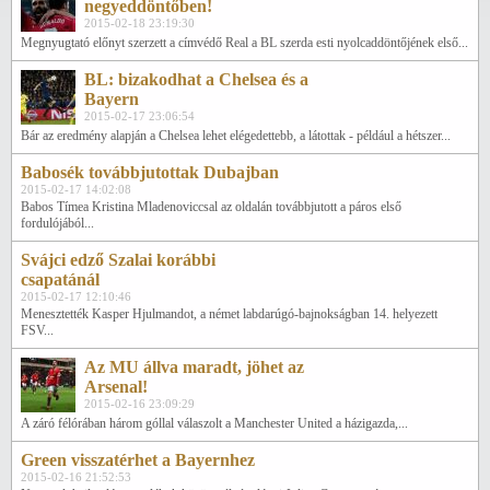
negyeddöntőben!
2015-02-18 23:19:30
Megnyugtató előnyt szerzett a címvédő Real a BL szerda esti nyolcaddöntőjének első...
BL: bizakodhat a Chelsea és a
Bayern
2015-02-17 23:06:54
Bár az eredmény alapján a Chelsea lehet elégedettebb, a látottak - például a hétszer...
Babosék továbbjutottak Dubajban
2015-02-17 14:02:08
Babos Tímea Kristina Mladenoviccsal az oldalán továbbjutott a páros első
fordulójából...
Svájci edző Szalai korábbi
csapatánál
2015-02-17 12:10:46
Menesztették Kasper Hjulmandot, a német labdarúgó-bajnokságban 14. helyezett
FSV...
Az MU állva maradt, jöhet az
Arsenal!
2015-02-16 23:09:29
A záró félórában három góllal válaszolt a Manchester United a házigazda,...
Green visszatérhet a Bayernhez
2015-02-16 21:52:53