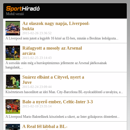
Mobil verzió
Az olaszok nagy napja, Liverpool-
bukta
2015-02-26 23:36:52
A Liverpool nem jutott a legjobb 16 közé az El-ben, miután a Besiktas ledolgozta...
Ráfagyott a mosoly az Arsenal
arcára
2015-02-25 23:14:43
A sorsolás után még a hurráoptimizmus jellemezte az Arsenal játékosainak
hangulatát,...
Suárez elbánt a Cityvel, nyert a
Juve
2015-02-24 23:09:44
Kísértetiesen hasonlított az idei Man. City-Barcelona BL-nyolcaddöntő a tavalyira, a...
Balo a nyerő ember, Celtic-Inter 3-3
2015-02-19 23:35:14
A Liverpool Mario Balotellinek köszönheti a sikert, az Inter gólzáporos döntetlent...
A Real fél lábbal a BL-