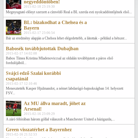
negyeddöntőben!
2015-02-18 23:19:30
Megnyugtató előnyt szerzett a címvédő Real a BL szerda esti nyolcaddöntőjének első...
BL: bizakodhat a Chelsea és a
Bayern
2015-02-17 23:06:54
Bár az eredmény alapján a Chelsea lehet elégedettebb, a látottak - például a hétszer...
Babosék továbbjutottak Dubajban
2015-02-17 14:02:08
Babos Tímea Kristina Mladenoviccsal az oldalán továbbjutott a páros első
fordulójából...
Svájci edző Szalai korábbi
csapatánál
2015-02-17 12:10:46
Menesztették Kasper Hjulmandot, a német labdarúgó-bajnokságban 14. helyezett
FSV...
Az MU állva maradt, jöhet az
Arsenal!
2015-02-16 23:09:29
A záró félórában három góllal válaszolt a Manchester United a házigazda,...
Green visszatérhet a Bayernhez
2015-02-16 21:52:53