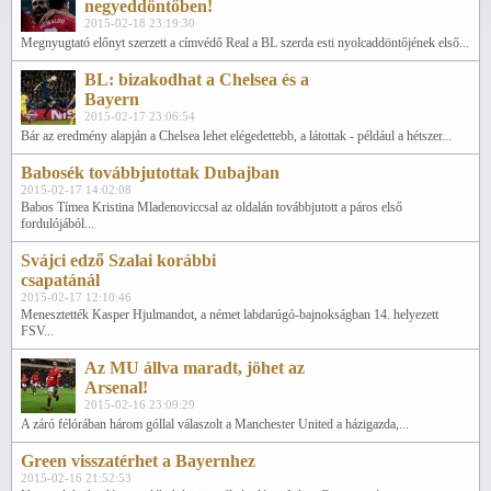
negyeddöntőben!
2015-02-18 23:19:30
Megnyugtató előnyt szerzett a címvédő Real a BL szerda esti nyolcaddöntőjének első...
BL: bizakodhat a Chelsea és a
Bayern
2015-02-17 23:06:54
Bár az eredmény alapján a Chelsea lehet elégedettebb, a látottak - például a hétszer...
Babosék továbbjutottak Dubajban
2015-02-17 14:02:08
Babos Tímea Kristina Mladenoviccsal az oldalán továbbjutott a páros első
fordulójából...
Svájci edző Szalai korábbi
csapatánál
2015-02-17 12:10:46
Menesztették Kasper Hjulmandot, a német labdarúgó-bajnokságban 14. helyezett
FSV...
Az MU állva maradt, jöhet az
Arsenal!
2015-02-16 23:09:29
A záró félórában három góllal válaszolt a Manchester United a házigazda,...
Green visszatérhet a Bayernhez
2015-02-16 21:52:53