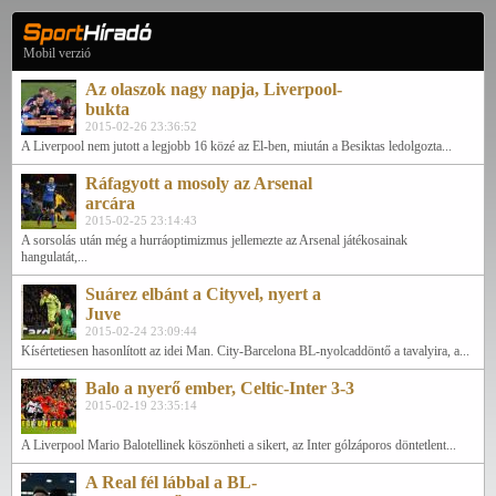
Mobil verzió
Az olaszok nagy napja, Liverpool-
bukta
2015-02-26 23:36:52
A Liverpool nem jutott a legjobb 16 közé az El-ben, miután a Besiktas ledolgozta...
Ráfagyott a mosoly az Arsenal
arcára
2015-02-25 23:14:43
A sorsolás után még a hurráoptimizmus jellemezte az Arsenal játékosainak
hangulatát,...
Suárez elbánt a Cityvel, nyert a
Juve
2015-02-24 23:09:44
Kísértetiesen hasonlított az idei Man. City-Barcelona BL-nyolcaddöntő a tavalyira, a...
Balo a nyerő ember, Celtic-Inter 3-3
2015-02-19 23:35:14
A Liverpool Mario Balotellinek köszönheti a sikert, az Inter gólzáporos döntetlent...
A Real fél lábbal a BL-