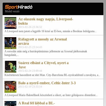
Mobil verzió
Az olaszok nagy napja, Liverpool-
bukta
2015-02-26 23:36:52
A Liverpool nem jutott a legjobb 16 közé az El-ben, miután a Besiktas ledolgozta...
Ráfagyott a mosoly az Arsenal
arcára
2015-02-25 23:14:43
A sorsolás után még a hurráoptimizmus jellemezte az Arsenal játékosainak
hangulatát,...
Suárez elbánt a Cityvel, nyert a
Juve
2015-02-24 23:09:44
Kísértetiesen hasonlított az idei Man. City-Barcelona BL-nyolcaddöntő a tavalyira, a...
Balo a nyerő ember, Celtic-Inter 3-3
2015-02-19 23:35:14
A Liverpool Mario Balotellinek köszönheti a sikert, az Inter gólzáporos döntetlent...
A Real fél lábbal a BL-