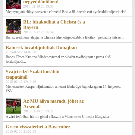
negyeddöntőben!
2015-02-18 23:19:30
Megnyugtató előnyt szerzett a címvédő Real a BL szerda esti nyolcaddöntőjének első...
BL: bizakodhat a Chelsea és a
Bayern
2015-02-17 23:06:54
Bár az eredmény alapján a Chelsea lehet elégedettebb, a látottak - például a hétszer...
Babosék továbbjutottak Dubajban
2015-02-17 14:02:08
Babos Tímea Kristina Mladenoviccsal az oldalán továbbjutott a páros első
fordulójából...
Svájci edző Szalai korábbi
csapatánál
2015-02-17 12:10:46
Menesztették Kasper Hjulmandot, a német labdarúgó-bajnokságban 14. helyezett
FSV...
Az MU állva maradt, jöhet az
Arsenal!
2015-02-16 23:09:29
A záró félórában három góllal válaszolt a Manchester United a házigazda,...
Green visszatérhet a Bayernhez
2015-02-16 21:52:53