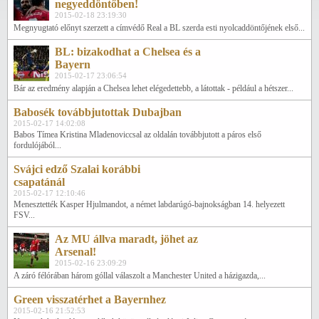
negyeddöntőben!
2015-02-18 23:19:30
Megnyugtató előnyt szerzett a címvédő Real a BL szerda esti nyolcaddöntőjének első...
BL: bizakodhat a Chelsea és a
Bayern
2015-02-17 23:06:54
Bár az eredmény alapján a Chelsea lehet elégedettebb, a látottak - például a hétszer...
Babosék továbbjutottak Dubajban
2015-02-17 14:02:08
Babos Tímea Kristina Mladenoviccsal az oldalán továbbjutott a páros első
fordulójából...
Svájci edző Szalai korábbi
csapatánál
2015-02-17 12:10:46
Menesztették Kasper Hjulmandot, a német labdarúgó-bajnokságban 14. helyezett
FSV...
Az MU állva maradt, jöhet az
Arsenal!
2015-02-16 23:09:29
A záró félórában három góllal válaszolt a Manchester United a házigazda,...
Green visszatérhet a Bayernhez
2015-02-16 21:52:53