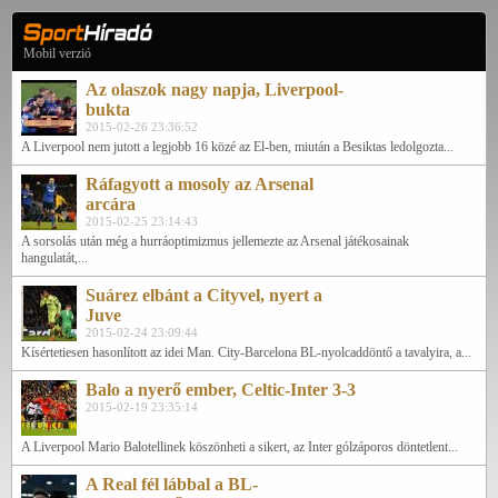
Mobil verzió
Az olaszok nagy napja, Liverpool-
bukta
2015-02-26 23:36:52
A Liverpool nem jutott a legjobb 16 közé az El-ben, miután a Besiktas ledolgozta...
Ráfagyott a mosoly az Arsenal
arcára
2015-02-25 23:14:43
A sorsolás után még a hurráoptimizmus jellemezte az Arsenal játékosainak
hangulatát,...
Suárez elbánt a Cityvel, nyert a
Juve
2015-02-24 23:09:44
Kísértetiesen hasonlított az idei Man. City-Barcelona BL-nyolcaddöntő a tavalyira, a...
Balo a nyerő ember, Celtic-Inter 3-3
2015-02-19 23:35:14
A Liverpool Mario Balotellinek köszönheti a sikert, az Inter gólzáporos döntetlent...
A Real fél lábbal a BL-