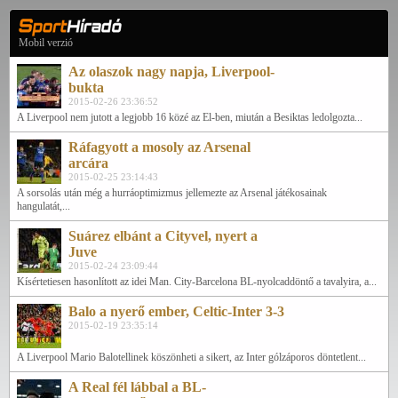
Mobil verzió
Az olaszok nagy napja, Liverpool-
bukta
2015-02-26 23:36:52
A Liverpool nem jutott a legjobb 16 közé az El-ben, miután a Besiktas ledolgozta...
Ráfagyott a mosoly az Arsenal
arcára
2015-02-25 23:14:43
A sorsolás után még a hurráoptimizmus jellemezte az Arsenal játékosainak
hangulatát,...
Suárez elbánt a Cityvel, nyert a
Juve
2015-02-24 23:09:44
Kísértetiesen hasonlított az idei Man. City-Barcelona BL-nyolcaddöntő a tavalyira, a...
Balo a nyerő ember, Celtic-Inter 3-3
2015-02-19 23:35:14
A Liverpool Mario Balotellinek köszönheti a sikert, az Inter gólzáporos döntetlent...
A Real fél lábbal a BL-