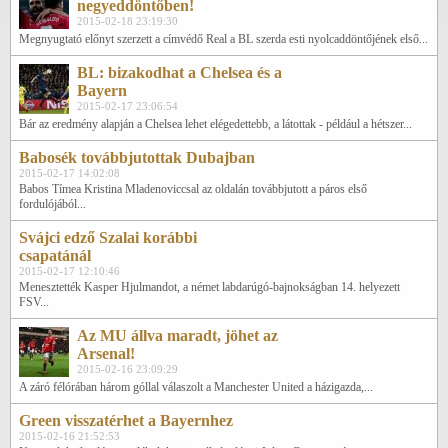
negyeddöntőben!
2015-02-18 23:19:30
Megnyugtató előnyt szerzett a címvédő Real a BL szerda esti nyolcaddöntőjének első...
BL: bizakodhat a Chelsea és a
Bayern
2015-02-17 23:06:54
Bár az eredmény alapján a Chelsea lehet elégedettebb, a látottak - például a hétszer...
Babosék továbbjutottak Dubajban
2015-02-17 14:02:08
Babos Tímea Kristina Mladenoviccsal az oldalán továbbjutott a páros első
fordulójából...
Svájci edző Szalai korábbi
csapatánál
2015-02-17 12:10:46
Menesztették Kasper Hjulmandot, a német labdarúgó-bajnokságban 14. helyezett
FSV...
Az MU állva maradt, jöhet az
Arsenal!
2015-02-16 23:09:29
A záró félórában három góllal válaszolt a Manchester United a házigazda,...
Green visszatérhet a Bayernhez
2015-02-16 21:52:53