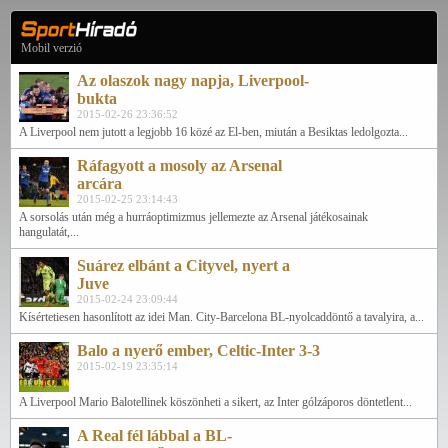
Mobil verzió
Az olaszok nagy napja, Liverpool-
bukta
2015-02-26 23:36:52
A Liverpool nem jutott a legjobb 16 közé az El-ben, miután a Besiktas ledolgozta...
Ráfagyott a mosoly az Arsenal
arcára
2015-02-25 23:14:43
A sorsolás után még a hurráoptimizmus jellemezte az Arsenal játékosainak
hangulatát,...
Suárez elbánt a Cityvel, nyert a
Juve
2015-02-24 23:09:44
Kísértetiesen hasonlított az idei Man. City-Barcelona BL-nyolcaddöntő a tavalyira, a...
Balo a nyerő ember, Celtic-Inter 3-3
2015-02-19 23:35:14
A Liverpool Mario Balotellinek köszönheti a sikert, az Inter gólzáporos döntetlent...
A Real fél lábbal a BL-