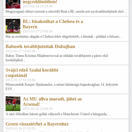
negyeddöntőben!
2015-02-18 23:19:30
Megnyugtató előnyt szerzett a címvédő Real a BL szerda esti nyolcaddöntőjének első...
BL: bizakodhat a Chelsea és a
Bayern
2015-02-17 23:06:54
Bár az eredmény alapján a Chelsea lehet elégedettebb, a látottak - például a hétszer...
Babosék továbbjutottak Dubajban
2015-02-17 14:02:08
Babos Tímea Kristina Mladenoviccsal az oldalán továbbjutott a páros első
fordulójából...
Svájci edző Szalai korábbi
csapatánál
2015-02-17 12:10:46
Menesztették Kasper Hjulmandot, a német labdarúgó-bajnokságban 14. helyezett
FSV...
Az MU állva maradt, jöhet az
Arsenal!
2015-02-16 23:09:29
A záró félórában három góllal válaszolt a Manchester United a házigazda,...
Green visszatérhet a Bayernhez
2015-02-16 21:52:53