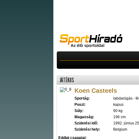
JÁTÉKOS
Koen Casteels
Sportág:
labdarúgás - fér
Poszt:
kapus
Súly:
90 kg
Magasság:
196 cm
Születési idő:
1992. június 25
Születési hely:
Belgium
Eddigi csapatai: