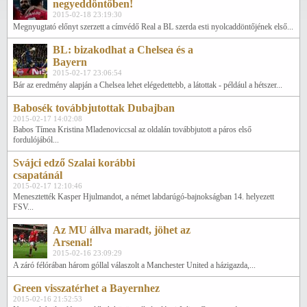
negyeddöntőben!
2015-02-18 23:19:30
Megnyugtató előnyt szerzett a címvédő Real a BL szerda esti nyolcaddöntőjének első...
BL: bizakodhat a Chelsea és a
Bayern
2015-02-17 23:06:54
Bár az eredmény alapján a Chelsea lehet elégedettebb, a látottak - például a hétszer...
Babosék továbbjutottak Dubajban
2015-02-17 14:02:08
Babos Tímea Kristina Mladenoviccsal az oldalán továbbjutott a páros első
fordulójából...
Svájci edző Szalai korábbi
csapatánál
2015-02-17 12:10:46
Menesztették Kasper Hjulmandot, a német labdarúgó-bajnokságban 14. helyezett
FSV...
Az MU állva maradt, jöhet az
Arsenal!
2015-02-16 23:09:29
A záró félórában három góllal válaszolt a Manchester United a házigazda,...
Green visszatérhet a Bayernhez
2015-02-16 21:52:53