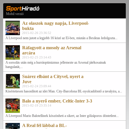
Mobil verzió
Az olaszok nagy napja, Liverpool-
bukta
2015-02-26 23:36:52
A Liverpool nem jutott a legjobb 16 közé az El-ben, miután a Besiktas ledolgozta...
Ráfagyott a mosoly az Arsenal
arcára
2015-02-25 23:14:43
A sorsolás után még a hurráoptimizmus jellemezte az Arsenal játékosainak
hangulatát,...
Suárez elbánt a Cityvel, nyert a
Juve
2015-02-24 23:09:44
Kísértetiesen hasonlított az idei Man. City-Barcelona BL-nyolcaddöntő a tavalyira, a...
Balo a nyerő ember, Celtic-Inter 3-3
2015-02-19 23:35:14
A Liverpool Mario Balotellinek köszönheti a sikert, az Inter gólzáporos döntetlent...
A Real fél lábbal a BL-