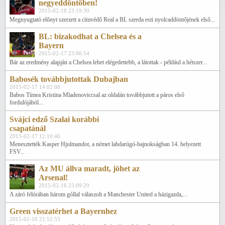
negyeddöntőben!
2015-02-18 23:19:30
Megnyugtató előnyt szerzett a címvédő Real a BL szerda esti nyolcaddöntőjének első...
BL: bizakodhat a Chelsea és a
Bayern
2015-02-17 23:06:54
Bár az eredmény alapján a Chelsea lehet elégedettebb, a látottak - például a hétszer...
Babosék továbbjutottak Dubajban
2015-02-17 14:02:08
Babos Tímea Kristina Mladenoviccsal az oldalán továbbjutott a páros első
fordulójából...
Svájci edző Szalai korábbi
csapatánál
2015-02-17 12:10:46
Menesztették Kasper Hjulmandot, a német labdarúgó-bajnokságban 14. helyezett
FSV...
Az MU állva maradt, jöhet az
Arsenal!
2015-02-16 23:09:29
A záró félórában három góllal válaszolt a Manchester United a házigazda,...
Green visszatérhet a Bayernhez
2015-02-16 21:52:53