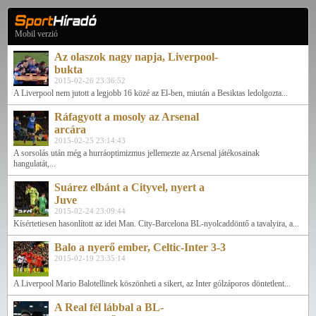
Mobil verzió
Az olaszok nagy napja, Liverpool-
bukta
2015-02-26 23:36:52
A Liverpool nem jutott a legjobb 16 közé az El-ben, miután a Besiktas ledolgozta...
Ráfagyott a mosoly az Arsenal
arcára
2015-02-25 23:14:43
A sorsolás után még a hurráoptimizmus jellemezte az Arsenal játékosainak
hangulatát,...
Suárez elbánt a Cityvel, nyert a
Juve
2015-02-24 23:09:44
Kísértetiesen hasonlított az idei Man. City-Barcelona BL-nyolcaddöntő a tavalyira, a...
Balo a nyerő ember, Celtic-Inter 3-3
2015-02-19 23:35:14
A Liverpool Mario Balotellinek köszönheti a sikert, az Inter gólzáporos döntetlent...
A Real fél lábbal a BL-