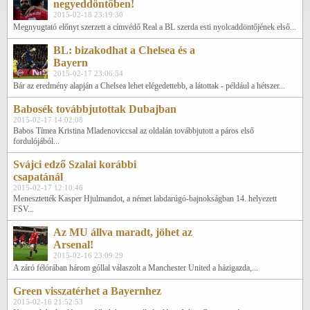
negyeddöntőben!
2015-02-18 23:19:30
Megnyugtató előnyt szerzett a címvédő Real a BL szerda esti nyolcaddöntőjének első...
BL: bizakodhat a Chelsea és a
Bayern
2015-02-17 23:06:54
Bár az eredmény alapján a Chelsea lehet elégedettebb, a látottak - például a hétszer...
Babosék továbbjutottak Dubajban
2015-02-17 14:02:08
Babos Tímea Kristina Mladenoviccsal az oldalán továbbjutott a páros első
fordulójából...
Svájci edző Szalai korábbi
csapatánál
2015-02-17 12:10:46
Menesztették Kasper Hjulmandot, a német labdarúgó-bajnokságban 14. helyezett
FSV...
Az MU állva maradt, jöhet az
Arsenal!
2015-02-16 23:09:29
A záró félórában három góllal válaszolt a Manchester United a házigazda,...
Green visszatérhet a Bayernhez
2015-02-16 21:52:53