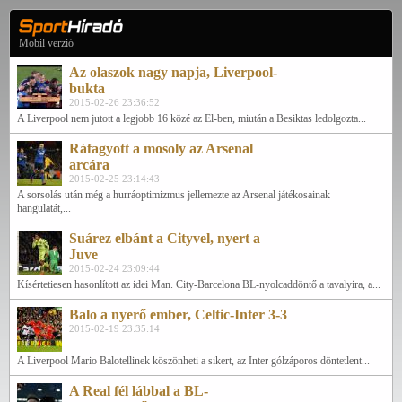
Mobil verzió
Az olaszok nagy napja, Liverpool-
bukta
2015-02-26 23:36:52
A Liverpool nem jutott a legjobb 16 közé az El-ben, miután a Besiktas ledolgozta...
Ráfagyott a mosoly az Arsenal
arcára
2015-02-25 23:14:43
A sorsolás után még a hurráoptimizmus jellemezte az Arsenal játékosainak
hangulatát,...
Suárez elbánt a Cityvel, nyert a
Juve
2015-02-24 23:09:44
Kísértetiesen hasonlított az idei Man. City-Barcelona BL-nyolcaddöntő a tavalyira, a...
Balo a nyerő ember, Celtic-Inter 3-3
2015-02-19 23:35:14
A Liverpool Mario Balotellinek köszönheti a sikert, az Inter gólzáporos döntetlent...
A Real fél lábbal a BL-